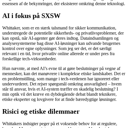
essensen af de bekymringer, der eksisterer omkring denne teknologi.
AI i fokus på SXSW
Whittaker, som er en stærk talsmand for sikker kommunikation,
understregede de potentielle sikkerheds- og privatlivsproblemer, der
kan opstå, når AI-agenter gør deres indtog. Dataindsamlingen og
analysesystemerne bag disse AI-løsninger kan udvande brugernes
kontrol over egne oplysninger. Som jeg ser det, er det særligt
relevant i en tid, hvor privatliv online allerede er under pres fra
forskellige tech-virksomheder.
Hun nævnte, at med AI’s evne til at gøre beslutninger på vegne af
mennesker, kan det manøvrere i komplekse etiske landskaber. Det er
en problemstilling, som mange i tech-verdenen har ignoreret eller
undervurderet. Det rejser spørgsmål omkring ansvarlighed – hvem
står til ansvar, hvis et AI-system træffer en skadelig beslutning? I
min optik vil det kræve en dybdegående debat blandt teknikere,
etiske eksperter og lovgivere for at finde bæredygtige løsninger.
Risici og etiske dilemmaer
Whittakers indsigter peger på et voksende behov for at regulere,