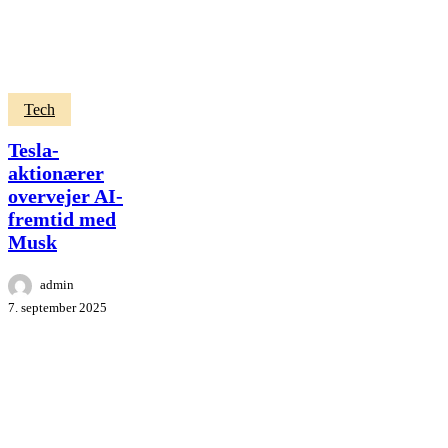
Tesla-
Tech
aktionærer
overvejer
Tesla-
AI-
aktionærer
fremtid
overvejer AI-
med
Musk
fremtid med
Musk
admin
7. september 2025