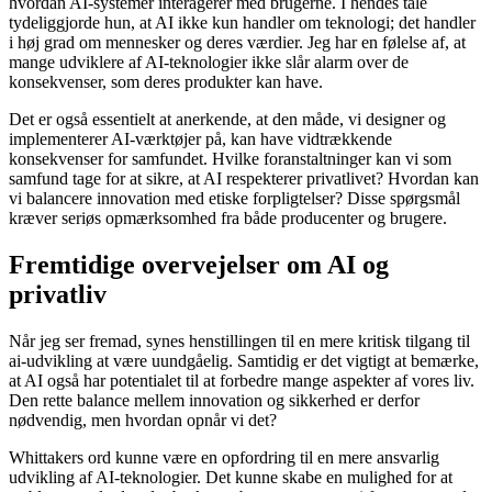
hvordan AI-systemer interagerer med brugerne. I hendes tale
tydeliggjorde hun, at AI ikke kun handler om teknologi; det handler
i høj grad om mennesker og deres værdier. Jeg har en følelse af, at
mange udviklere af AI-teknologier ikke slår alarm over de
konsekvenser, som deres produkter kan have.
Det er også essentielt at anerkende, at den måde, vi designer og
implementerer AI-værktøjer på, kan have vidtrækkende
konsekvenser for samfundet. Hvilke foranstaltninger kan vi som
samfund tage for at sikre, at AI respekterer privatlivet? Hvordan kan
vi balancere innovation med etiske forpligtelser? Disse spørgsmål
kræver seriøs opmærksomhed fra både producenter og brugere.
Fremtidige overvejelser om AI og
privatliv
Når jeg ser fremad, synes henstillingen til en mere kritisk tilgang til
ai-udvikling at være uundgåelig. Samtidig er det vigtigt at bemærke,
at AI også har potentialet til at forbedre mange aspekter af vores liv.
Den rette balance mellem innovation og sikkerhed er derfor
nødvendig, men hvordan opnår vi det?
Whittakers ord kunne være en opfordring til en mere ansvarlig
udvikling af AI-teknologier. Det kunne skabe en mulighed for at