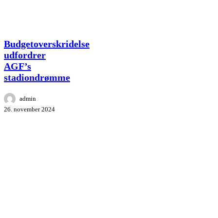
Budgetoverskridelse
Budgetoverskridelse
udfordrer
udfordrer
AGF’s
AGF’s
stadiondrømme
stadiondrømme
admin
26. november 2024