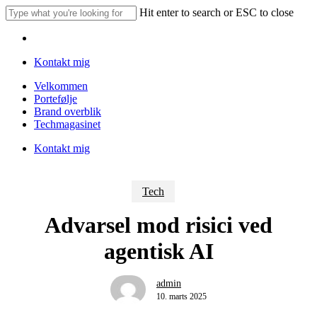
Skip
Hit enter to search or ESC to close
to
Close
main
Menu
Search
content
Kontakt mig
Menu
Velkommen
Portefølje
Brand overblik
Techmagasinet
Kontakt mig
Tech
Advarsel mod risici ved
agentisk AI
admin
10. marts 2025