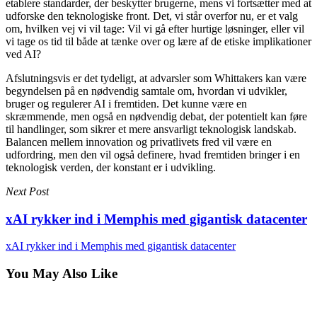
etablere standarder, der beskytter brugerne, mens vi fortsætter med at
udforske den teknologiske front. Det, vi står overfor nu, er et valg
om, hvilken vej vi vil tage: Vil vi gå efter hurtige løsninger, eller vil
vi tage os tid til både at tænke over og lære af de etiske implikationer
ved AI?
Afslutningsvis er det tydeligt, at advarsler som Whittakers kan være
begyndelsen på en nødvendig samtale om, hvordan vi udvikler,
bruger og regulerer AI i fremtiden. Det kunne være en
skræmmende, men også en nødvendig debat, der potentielt kan føre
til handlinger, som sikrer et mere ansvarligt teknologisk landskab.
Balancen mellem innovation og privatlivets fred vil være en
udfordring, men den vil også definere, hvad fremtiden bringer i en
teknologisk verden, der konstant er i udvikling.
Next Post
xAI rykker ind i Memphis med gigantisk datacenter
xAI rykker ind i Memphis med gigantisk datacenter
You May Also Like