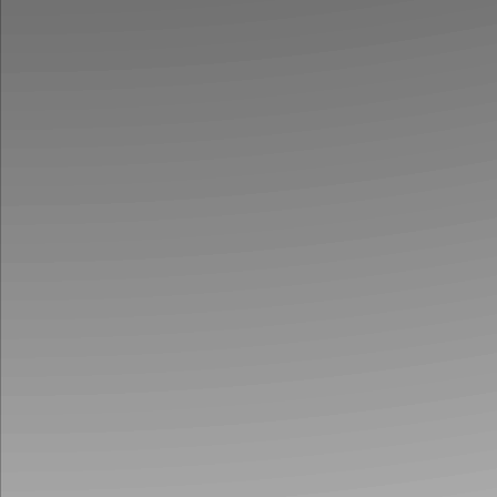
Svinekødets
dyre
pris: