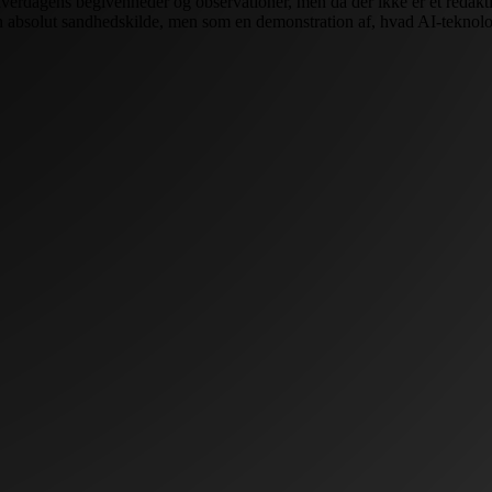
verdagens begivenheder og observationer, men da der ikke er et redaktio
 absolut sandhedskilde, men som en demonstration af, hvad AI-teknologi