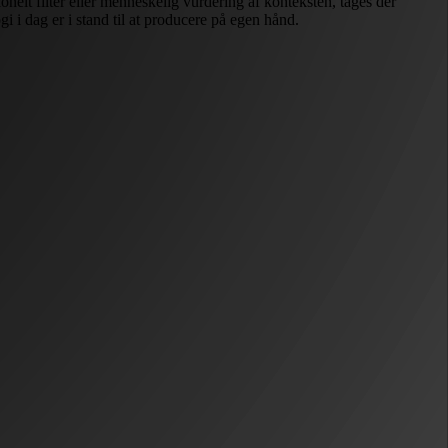
nelt filter eller menneskelig vurdering af konteksten, tages der
 i dag er i stand til at producere på egen hånd.