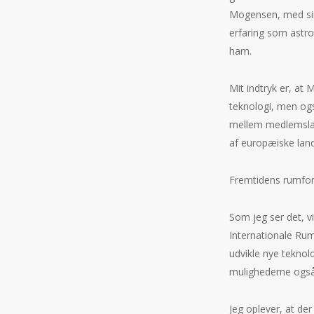
Mogensen, med sin 
erfaring som astro
ham.
Mit indtryk er, at
teknologi, men ogs
mellem medlemsland
af europæiske lan
Fremtidens rumfor
Som jeg ser det, v
Internationale Ru
udvikle nye teknol
mulighederne også
Jeg oplever, at de