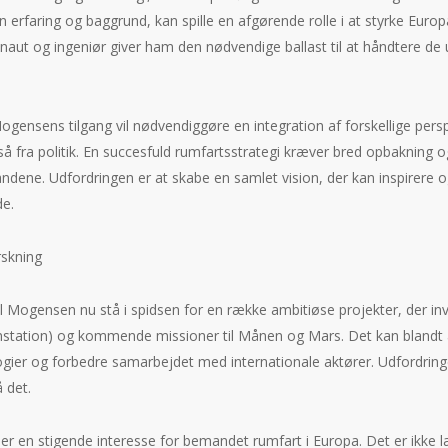
erfaring og baggrund, kan spille en afgørende rolle i at styrke Europ
naut og ingeniør giver ham den nødvendige ballast til at håndtere de 
 Mogensens tilgang vil nødvendiggøre en integration af forskellige pers
å fra politik. En succesfuld rumfartsstrategi kræver bred opbakning o
ene. Udfordringen er at skabe en samlet vision, der kan inspirere o
de.
skning
il Mogensen nu stå i spidsen for en række ambitiøse projekter, der in
mstation) og kommende missioner til Månen og Mars. Det kan blandt 
ogier og forbedre samarbejdet med internationale aktører. Udfordrin
 det.
r er en stigende interesse for bemandet rumfart i Europa. Det er ikk