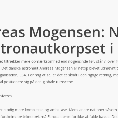
eas Mogensen: N
stronautkorpset i
et tiltrækker mere opmærksomhed end nogensinde før, står vi over for
 Det danske astronaut Andreas Mogensen er netop blevet udnævnt til
nisation, ESA. For mig at se, er det et skridt i den rigtige retning,
l positionere sig på den globale rumscene.
siveres
er stadig mere komplekse og ambitiøse. Mens andre nationer såsom 
orskning og teknologi, må Europa sørge for ikke at falde bagud. Det 