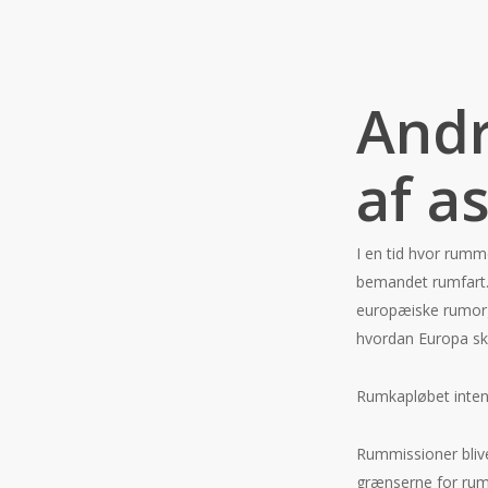
Andr
af a
I en tid hvor rumm
bemandet rumfart.
europæiske rumorga
hvordan Europa ska
Rumkapløbet inten
Rummissioner bliv
grænserne for rumf