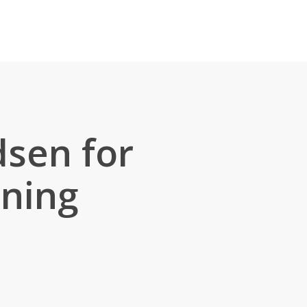
sen for
sning