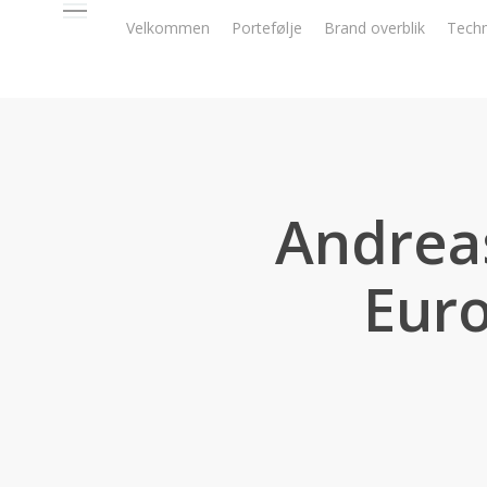
Skip
Menu
Velkommen
Portefølje
Brand overblik
Tech
to
main
content
Andrea
Euro