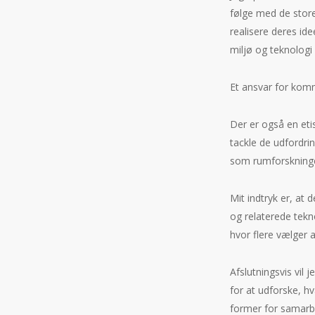
følge med de store
realisere deres id
miljø og teknologi
Et ansvar for kom
Der er også en eti
tackle de udfordri
som rumforskninge
Mit indtryk er, at
og relaterede tekn
hvor flere vælger a
Afslutningsvis vi
for at udforske, h
former for samarbe