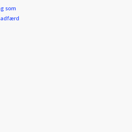
ng som
readfærd