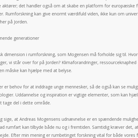
 aktører; det handler også om at skabe en platform for europæiske for
eer. Rumforskning kan give enormt værdifuld viden, ikke kun om univ
 her på Jorden.
mende generationer
sk dimension i rumforskning, som Mogensen må forholde sig til. Hvord
nger, vi står over for på Jorden? Klimaforandringer, ressourceknaphe
n måske kan hjælpe med at belyse.
 der er behov for at inddrage unge mennesker, så de også kan se muligh
ologier. Uddannelse og inspiration er vigtige elementer, som kan hjæl
t tage del i dette område.
l jeg sige, at Andreas Mogensens udnævnelse er en spændende mulighe
vad rumfart kan tilbyde både nu og i fremtiden. Samtidig kræver det, at
jde. Efter min mening er rumbetinget forskning vital for både vores f