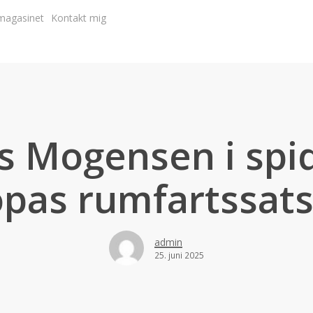
magasinet
Kontakt mig
s Mogensen i spid
pas rumfartssat
admin
25. juni 2025