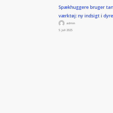
Spækhuggere
Spækhuggere bruger ta
bruger
værktøj: ny indsigt i dy
tang
admin
som
5. juli 2025
værktøj:
ny
indsigt
i
dyreadfærd