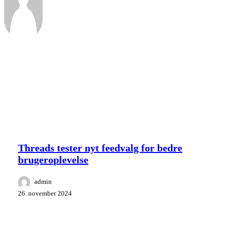
admin
Threads
Ikke kategoriseret
tester
nyt
Threads tester nyt feedvalg for bedre
feedvalg
brugeroplevelse
for
bedre
brugeroplevelse
admin
26. november 2024