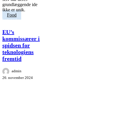
EU’s
Food
Ikke
kommissærer
kategoriseret
i
spidsen
EU’s
for
kommissærer i
teknologiens
spidsen for
fremtid
teknologiens
fremtid
admin
26. november 2024