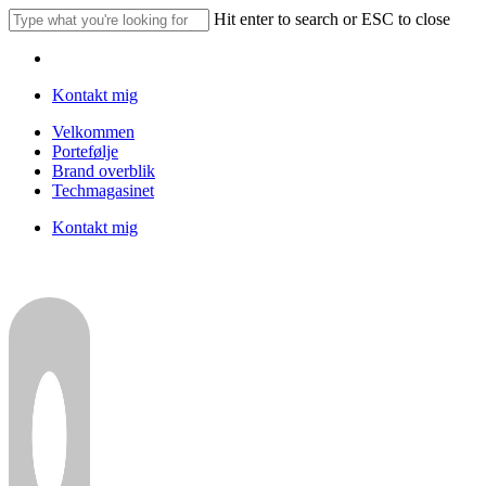
Skip
Hit enter to search or ESC to close
to
Close
main
Menu
Search
content
Kontakt mig
Menu
Velkommen
Portefølje
Brand overblik
Techmagasinet
Kontakt mig