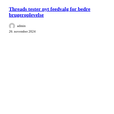
tester
nyt
Threads tester nyt feedvalg for bedre
feedvalg
brugeroplevelse
for
bedre
brugeroplevelse
admin
26. november 2024