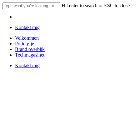
Skip
Hit enter to search or ESC to close
to
Close
main
Menu
Search
content
Kontakt mig
Menu
Velkommen
Portefølje
Brand overblik
Techmagasinet
Kontakt mig
2
Ikke kategoriseret
Threads
Ikke kategoriseret