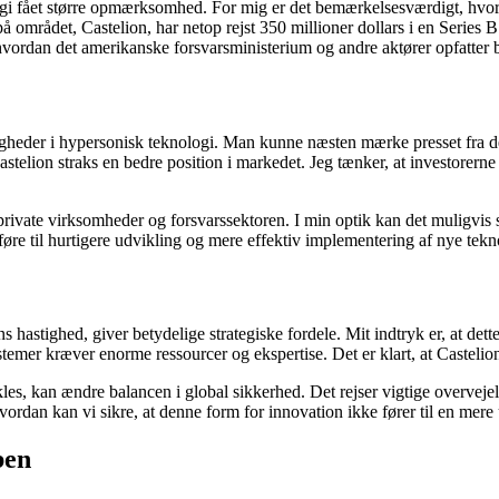
ogi fået større opmærksomhed. For mig er det bemærkelsesværdigt, hvor
å området, Castelion, har netop rejst 350 millioner dollars i en Series B 
i, hvordan det amerikanske forsvarsministerium og andre aktører opfatte
igheder i hypersonisk teknologi. Man kunne næsten mærke presset fra de
elion straks en bedre position i markedet. Jeg tænker, at investorerne 
rivate virksomheder og forsvarssektoren. I min optik kan det muligvis 
øre til hurtigere udvikling og mere effektiv implementering af nye tekn
tighed, giver betydelige strategiske fordele. Mit indtryk er, at dette
mer kræver enorme ressourcer og ekspertise. Det er klart, at Castelion 
es, kan ændre balancen i global sikkerhed. Det rejser vigtige overveje
dan kan vi sikre, at denne form for innovation ikke fører til en mere 
ben