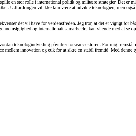
ille en stor rolle i international politik og militære strategier. Det er m
øbet. Udfordringen vil ikke kun være at udvikle teknologien, men også
kvenser det vil have for verdensfreden. Jeg tror, at det er vigtigt for b
gennemsigtighed og internationalt samarbejde, kan vi ende med at se o
vordan teknologiudvikling påvirker forsvarssektoren. For mig fremstår d
 mellem innovation og etik for at sikre en stabil fremtid. Med denne ty