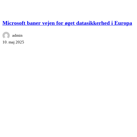
Microsoft
Microsoft baner vejen for øget datasikkerhed i Europa
baner
vejen
admin
for
10. maj 2025
øget
datasikkerhed
i
Europa