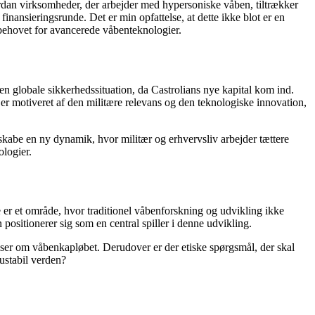
dan virksomheder, der arbejder med hypersoniske våben, tiltrækker
finansieringsrunde. Det er min opfattelse, at dette ikke blot er en
r behovet for avancerede våbenteknologier.
n globale sikkerhedssituation, da Castrolians nye kapital kom ind.
er motiveret af den militære relevans og den teknologiske innovation,
skabe en ny dynamik, hvor militær og erhvervsliv arbejder tættere
ologier.
 er et område, hvor traditionel våbenforskning og udvikling ikke
positionerer sig som en central spiller i denne udvikling.
lser om våbenkapløbet. Derudover er der etiske spørgsmål, der skal
ustabil verden?