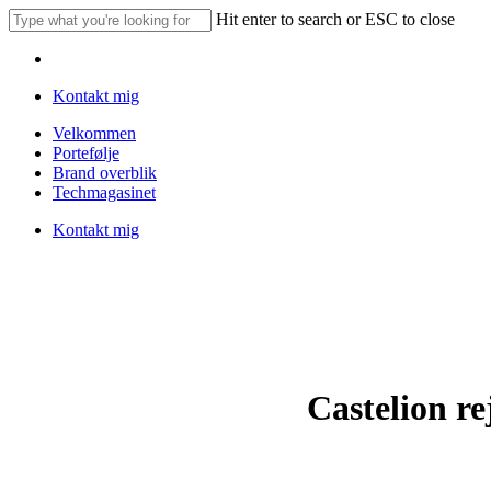
Skip
Hit enter to search or ESC to close
to
Close
main
Menu
Search
content
Kontakt mig
Menu
Velkommen
Portefølje
Brand overblik
Techmagasinet
Kontakt mig
Castelion re