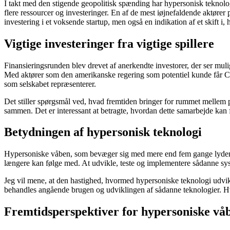
I takt med den stigende geopolitisk spænding har hypersonisk teknol
flere ressourcer og investeringer. En af de mest iøjnefaldende aktører p
investering i et voksende startup, men også en indikation af et skift 
Vigtige investeringer fra vigtige spillere
Finansieringsrunden blev drevet af anerkendte investorer, der ser mul
Med aktører som den amerikanske regering som potentiel kunde får Cast
som selskabet repræsenterer.
Det stiller spørgsmål ved, hvad fremtiden bringer for rummet mellem p
sammen. Det er interessant at betragte, hvordan dette samarbejde kan f
Betydningen af hypersonisk teknologi
Hypersoniske våben, som bevæger sig med mere end fem gange lydens has
længere kan følge med. At udvikle, teste og implementere sådanne syste
Jeg vil mene, at den hastighed, hvormed hypersoniske teknologi udvikl
behandles angående brugen og udviklingen af sådanne teknologier. Hvor
Fremtidsperspektiver for hypersoniske vå