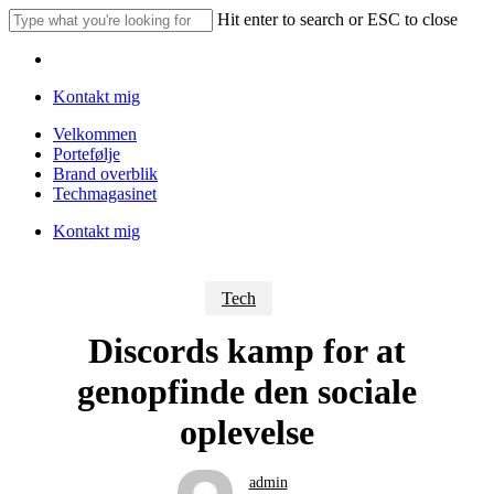
Skip
Hit enter to search or ESC to close
to
Close
main
Menu
Search
content
Kontakt mig
Menu
Velkommen
Portefølje
Brand overblik
Techmagasinet
Kontakt mig
Tech
Discords kamp for at
genopfinde den sociale
oplevelse
admin