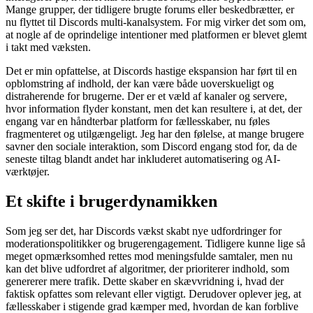
Mange grupper, der tidligere brugte forums eller beskedbrætter, er
nu flyttet til Discords multi-kanalsystem. For mig virker det som om,
at nogle af de oprindelige intentioner med platformen er blevet glemt
i takt med væksten.
Det er min opfattelse, at Discords hastige ekspansion har ført til en
opblomstring af indhold, der kan være både uoverskueligt og
distraherende for brugerne. Der er et væld af kanaler og servere,
hvor information flyder konstant, men det kan resultere i, at det, der
engang var en håndterbar platform for fællesskaber, nu føles
fragmenteret og utilgængeligt. Jeg har den følelse, at mange brugere
savner den sociale interaktion, som Discord engang stod for, da de
seneste tiltag blandt andet har inkluderet automatisering og AI-
værktøjer.
Et skifte i brugerdynamikken
Som jeg ser det, har Discords vækst skabt nye udfordringer for
moderationspolitikker og brugerengagement. Tidligere kunne lige så
meget opmærksomhed rettes mod meningsfulde samtaler, men nu
kan det blive udfordret af algoritmer, der prioriterer indhold, som
genererer mere trafik. Dette skaber en skævvridning i, hvad der
faktisk opfattes som relevant eller vigtigt. Derudover oplever jeg, at
fællesskaber i stigende grad kæmper med, hvordan de kan forblive