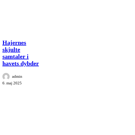
Hajernes
Hajernes
skjulte
skjulte
samtaler
samtaler i
i
havets dybder
havets
dybder
admin
6. maj 2025