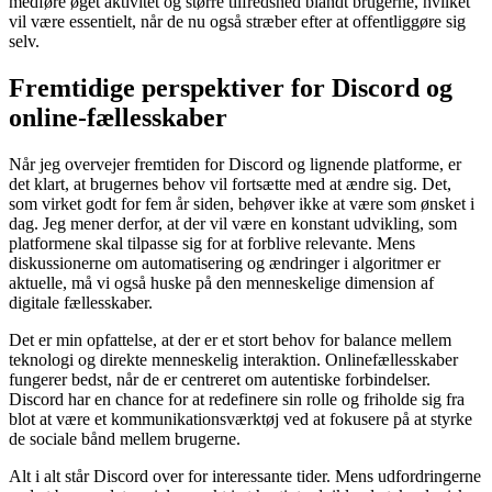
medføre øget aktivitet og større tilfredshed blandt brugerne, hvilket
vil være essentielt, når de nu også stræber efter at offentliggøre sig
selv.
Fremtidige perspektiver for Discord og
online-fællesskaber
Når jeg overvejer fremtiden for Discord og lignende platforme, er
det klart, at brugernes behov vil fortsætte med at ændre sig. Det,
som virket godt for fem år siden, behøver ikke at være som ønsket i
dag. Jeg mener derfor, at der vil være en konstant udvikling, som
platformene skal tilpasse sig for at forblive relevante. Mens
diskussionerne om automatisering og ændringer i algoritmer er
aktuelle, må vi også huske på den menneskelige dimension af
digitale fællesskaber.
Det er min opfattelse, at der er et stort behov for balance mellem
teknologi og direkte menneskelig interaktion. Onlinefællesskaber
fungerer bedst, når de er centreret om autentiske forbindelser.
Discord har en chance for at redefinere sin rolle og friholde sig fra
blot at være et kommunikationsværktøj ved at fokusere på at styrke
de sociale bånd mellem brugerne.
Alt i alt står Discord over for interessante tider. Mens udfordringerne