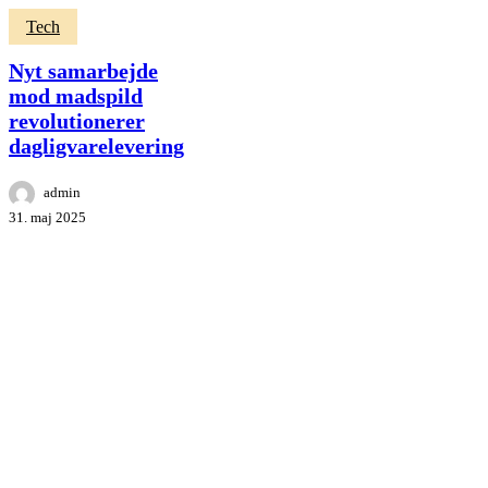
Nyt
Tech
samarbejde
mod
Nyt samarbejde
madspild
mod madspild
revolutionerer
revolutionerer
dagligvarelevering
dagligvarelevering
admin
31. maj 2025