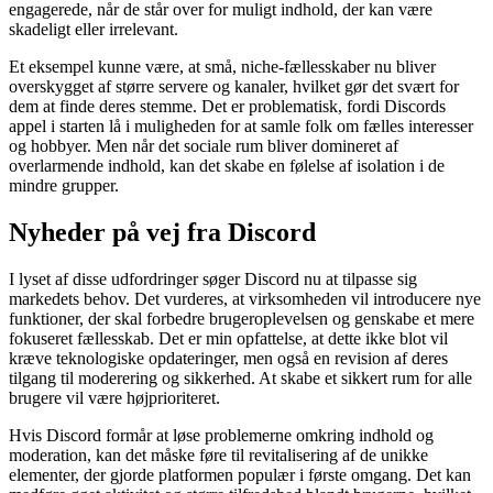
engagerede, når de står over for muligt indhold, der kan være
skadeligt eller irrelevant.
Et eksempel kunne være, at små, niche-fællesskaber nu bliver
overskygget af større servere og kanaler, hvilket gør det svært for
dem at finde deres stemme. Det er problematisk, fordi Discords
appel i starten lå i muligheden for at samle folk om fælles interesser
og hobbyer. Men når det sociale rum bliver domineret af
overlarmende indhold, kan det skabe en følelse af isolation i de
mindre grupper.
Nyheder på vej fra Discord
I lyset af disse udfordringer søger Discord nu at tilpasse sig
markedets behov. Det vurderes, at virksomheden vil introducere nye
funktioner, der skal forbedre brugeroplevelsen og genskabe et mere
fokuseret fællesskab. Det er min opfattelse, at dette ikke blot vil
kræve teknologiske opdateringer, men også en revision af deres
tilgang til moderering og sikkerhed. At skabe et sikkert rum for alle
brugere vil være højprioriteret.
Hvis Discord formår at løse problemerne omkring indhold og
moderation, kan det måske føre til revitalisering af de unikke
elementer, der gjorde platformen populær i første omgang. Det kan