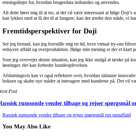
retningslinjer for, hvordan brugerdata indsamles og anvendes.
Alt dette fører mig til at tro, at det vil være interessant at følge Doji’
kan lykkes med at få det til at fungere, kan det ændre den måde, vi han
Fremtidsperspektiver for Doji
Ser jeg fremad, kan jeg forestille mig en tid, hvor virtual try-ons bl
reducere affald og overproduktion. Ifølge min mening er der et klart p
Som jeg overvejer denne situation, kan jeg ikke undgå at tænke på konse
løsninger, der kan forbedre kundeoplevelsen.
Afslutningsvis kan vi også reflektere over, hvordan sådanne innovative
boksen og skabe nye måder at interagere med kunderne på. Det vil væ
Next Post
Russisk rumsonde vender tilbage og rejser spørgsmål 
Russisk rumsonde vender tilbage og rejser spørgsmål om rumaffald
You May Also Like