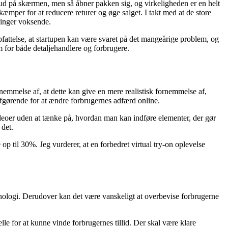
sk ud på skærmen, men så åbner pakken sig, og virkeligheden er en helt
per for at reducere returer og øge salget. I takt med at de store
ninger voksende.
pfattelse, at startupen kan være svaret på det mangeårige problem, og
rem for både detaljehandlere og forbrugere.
rnemmelse af, at dette kan give en mere realistisk fornemmelse af,
afgørende for at ændre forbrugernes adfærd online.
videoer uden at tænke på, hvordan man kan indføre elementer, der gør
 det.
op til 30%. Jeg vurderer, at en forbedret virtual try-on oplevelse
nologi. Derudover kan det være vanskeligt at overbevise forbrugerne
lle for at kunne vinde forbrugernes tillid. Der skal være klare