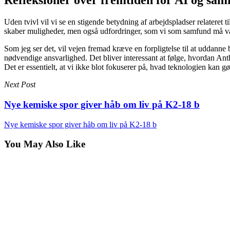
Refleksioner over fremtiden for AI og sam
Uden tvivl vil vi se en stigende betydning af arbejdspladser relateret
skaber muligheder, men også udfordringer, som vi som samfund må være
Som jeg ser det, vil vejen fremad kræve en forpligtelse til at uddanne
nødvendige ansvarlighed. Det bliver interessant at følge, hvordan A
Det er essentielt, at vi ikke blot fokuserer på, hvad teknologien kan 
Next Post
Nye kemiske spor giver håb om liv på K2-18 b
Nye kemiske spor giver håb om liv på K2-18 b
You May Also Like