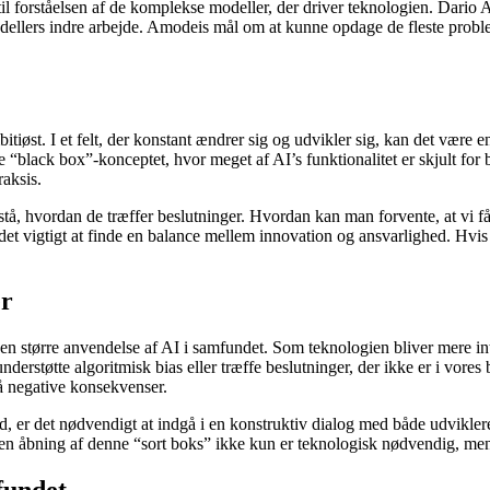
til forståelsen af de komplekse modeller, der driver teknologien. Dario 
modellers indre arbejde. Amodeis mål om at kunne opdage de fleste pro
tiøst. I et felt, der konstant ændrer sig og udvikler sig, kan det være 
bne “black box”-konceptet, hvor meget af AI’s funktionalitet er skjult f
raksis.
å, hvordan de træffer beslutninger. Hvordan kan man forvente, at vi får 
det vigtigt at finde en balance mellem innovation og ansvarlighed. Hvis 
er
 en større anvendelse af AI i samfundet. Som teknologien bliver mere i
nderstøtte algoritmisk bias eller træffe beslutninger, der ikke er i vores 
å negative konsekvenser.
 er det nødvendigt at indgå i en konstruktiv dialog med både udvikler
t en åbning af denne “sort boks” ikke kun er teknologisk nødvendig, me