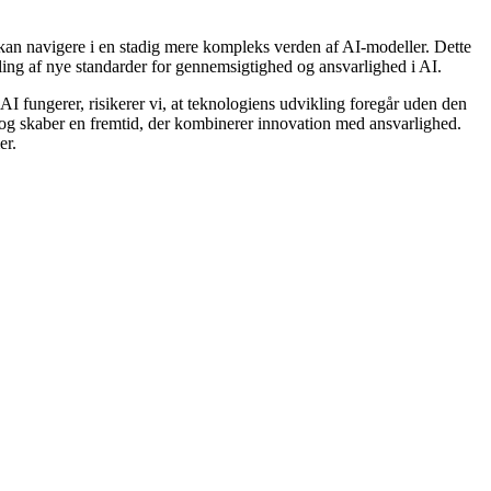
r kan navigere i en stadig mere kompleks verden af AI-modeller. Dette
ling af nye standarder for gennemsigtighed og ansvarlighed i AI.
AI fungerer, risikerer vi, at teknologiens udvikling foregår uden den
og skaber en fremtid, der kombinerer innovation med ansvarlighed.
er.