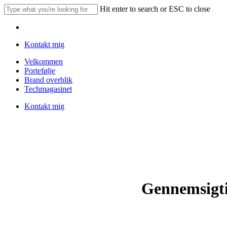
Skip
Hit enter to search or ESC to close
to
Close
main
Menu
Search
content
Kontakt mig
Menu
Velkommen
Portefølje
Brand overblik
Techmagasinet
Kontakt mig
Gennemsigti