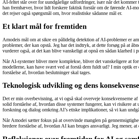
AI-feltet står over for uundgåelige udfordringer, især når det kommer 
han fremhæver, hvor lidt forskere faktisk forstår om de førende AI-
det rejser også spørgsmål om, hvor realistiske sådanne mål er.
Et klart mål for fremtiden
Amodeis mål om at sikre en pålidelig detektion af AI-problemer er ambi
problemer, der kan opstå. Jeg har det indtryk, at dette forsøg på at å
vurderer også, at det kan blive vanskeligt at opnå en sådan klarhed i p
Når AI-systemer bliver mere komplekse, bliver det vanskeligere at forst
modellerne, kan have svært ved at forstå dem fuldt ud? I min optik er 
forståelse af, hvordan beslutninger skal tages.
Teknologisk udvikling og dens konsekvens
Det er min overbevisning, at vi også skal overveje konsekvenserne af
solid forståelse af, hvordan disse systemer fungerer, kan vi risikere at u
forskning og dialog omkring AI’s etiske implikationer, så vi kan undg
Når Amodei sætter fokus på at overvinde manglen på gennemsigtighed,
bredere forståelse af, hvordan AI kan bruges ansvarligt. Jeg mener, a