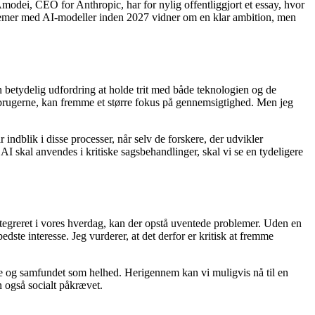
Amodei, CEO for Anthropic, har for nylig offentliggjort et essay, hvor
blemer med AI-modeller inden 2027 vidner om en klar ambition, men
en betydelig udfordring at holde trit med både teknologien og de
or brugerne, kan fremme et større fokus på gennemsigtighed. Men jeg
indblik i disse processer, når selv de forskere, der udvikler
AI skal anvendes i kritiske sagsbehandlinger, skal vi se en tydeligere
ntegreret i vores hverdag, kan der opstå uventede problemer. Uden en
bedste interesse. Jeg vurderer, at det derfor er kritisk at fremme
e og samfundet som helhed. Herigennem kan vi muligvis nå til en
n også socialt påkrævet.