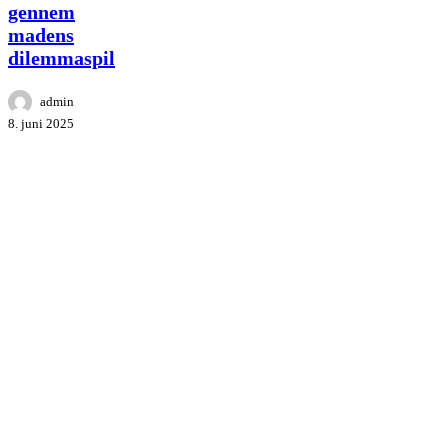
sundt
gennem
gennem
madens
madens
dilemmaspil
dilemmaspil
admin
8. juni 2025