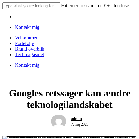
Skip
Hit enter to search or ESC to close
to
Close
main
Menu
Search
content
Kontakt mig
Menu
Velkommen
Portefølje
Brand overblik
Techmagasinet
Kontakt mig
Googles retssager kan ændre
teknologilandskabet
admin
7. maj 2025