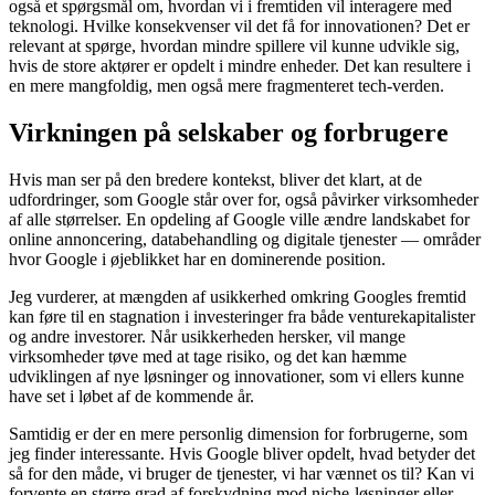
også et spørgsmål om, hvordan vi i fremtiden vil interagere med
teknologi. Hvilke konsekvenser vil det få for innovationen? Det er
relevant at spørge, hvordan mindre spillere vil kunne udvikle sig,
hvis de store aktører er opdelt i mindre enheder. Det kan resultere i
en mere mangfoldig, men også mere fragmenteret tech-verden.
Virkningen på selskaber og forbrugere
Hvis man ser på den bredere kontekst, bliver det klart, at de
udfordringer, som Google står over for, også påvirker virksomheder
af alle størrelser. En opdeling af Google ville ændre landskabet for
online annoncering, databehandling og digitale tjenester — områder
hvor Google i øjeblikket har en dominerende position.
Jeg vurderer, at mængden af usikkerhed omkring Googles fremtid
kan føre til en stagnation i investeringer fra både venturekapitalister
og andre investorer. Når usikkerheden hersker, vil mange
virksomheder tøve med at tage risiko, og det kan hæmme
udviklingen af nye løsninger og innovationer, som vi ellers kunne
have set i løbet af de kommende år.
Samtidig er der en mere personlig dimension for forbrugerne, som
jeg finder interessante. Hvis Google bliver opdelt, hvad betyder det
så for den måde, vi bruger de tjenester, vi har vænnet os til? Kan vi
forvente en større grad af forskydning mod niche-løsninger eller