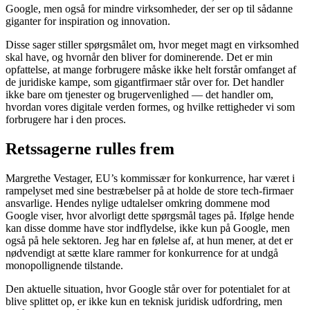
Google, men også for mindre virksomheder, der ser op til sådanne
giganter for inspiration og innovation.
Disse sager stiller spørgsmålet om, hvor meget magt en virksomhed
skal have, og hvornår den bliver for dominerende. Det er min
opfattelse, at mange forbrugere måske ikke helt forstår omfanget af
de juridiske kampe, som gigantfirmaer står over for. Det handler
ikke bare om tjenester og brugervenlighed — det handler om,
hvordan vores digitale verden formes, og hvilke rettigheder vi som
forbrugere har i den proces.
Retssagerne rulles frem
Margrethe Vestager, EU’s kommissær for konkurrence, har været i
rampelyset med sine bestræbelser på at holde de store tech-firmaer
ansvarlige. Hendes nylige udtalelser omkring dommene mod
Google viser, hvor alvorligt dette spørgsmål tages på. Ifølge hende
kan disse domme have stor indflydelse, ikke kun på Google, men
også på hele sektoren. Jeg har en følelse af, at hun mener, at det er
nødvendigt at sætte klare rammer for konkurrence for at undgå
monopollignende tilstande.
Den aktuelle situation, hvor Google står over for potentialet for at
blive splittet op, er ikke kun en teknisk juridisk udfordring, men