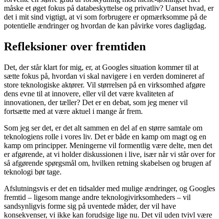
måske et øget fokus på databeskyttelse og privatliv? Uanset hvad, er
det i mit sind vigtigt, at vi som forbrugere er opmærksomme på de
potentielle ændringer og hvordan de kan påvirke vores dagligdag.
Refleksioner over fremtiden
Det, der står klart for mig, er, at Googles situation kommer til at
sætte fokus på, hvordan vi skal navigere i en verden domineret af
store teknologiske aktører. Vil størrelsen på en virksomhed afgøre
dens evne til at innovere, eller vil det være kvaliteten af
innovationen, der tæller? Det er en debat, som jeg mener vil
fortsætte med at være aktuel i mange år frem.
Som jeg ser det, er det alt sammen en del af en større samtale om
teknologiens rolle i vores liv. Det er både en kamp om magt og en
kamp om principper. Meningerne vil formentlig være delte, men det
er afgørende, at vi holder diskussionen i live, især når vi står over for
så afgørende spørgsmål om, hvilken retning skabelsen og brugen af
teknologi bør tage.
Afslutningsvis er det en tidsalder med mulige ændringer, og Googles
fremtid – ligesom mange andre teknologivirksomheders – vil
sandsynligvis forme sig på uventede måder, der vil have
konsekvenser, vi ikke kan forudsige lige nu. Det vil uden tvivl være