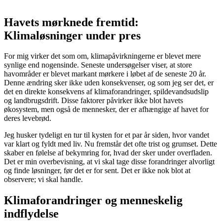
Havets mørknede fremtid:
Klimaløsninger under pres
For mig virker det som om, klimapåvirkningerne er blevet mere
synlige end nogensinde. Seneste undersøgelser viser, at store
havområder er blevet markant mørkere i løbet af de seneste 20 år.
Denne ændring sker ikke uden konsekvenser, og som jeg ser det, er
det en direkte konsekvens af klimaforandringer, spildevandsudslip
og landbrugsdrift. Disse faktorer påvirker ikke blot havets
økosystem, men også de mennesker, der er afhængige af havet for
deres levebrød.
Jeg husker tydeligt en tur til kysten for et par år siden, hvor vandet
var klart og fyldt med liv. Nu fremstår det ofte trist og grumset. Dette
skaber en følelse af bekymring for, hvad der sker under overfladen.
Det er min overbevisning, at vi skal tage disse forandringer alvorligt
og finde løsninger, før det er for sent. Det er ikke nok blot at
observere; vi skal handle.
Klimaforandringer og menneskelig
indflydelse