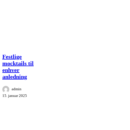
Festlige
Festlige
mocktails
mocktails til
til
enhver
enhver
anledning
anledning
admin
15. januar 2025