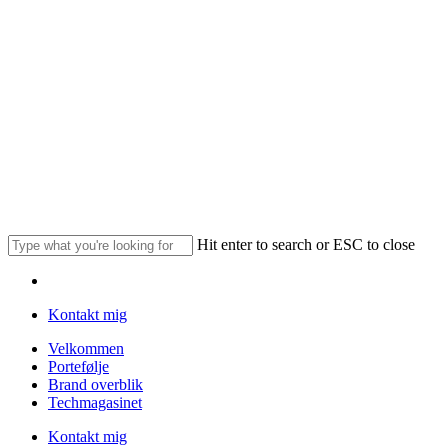
Skip
to
main
content
Hit enter to search or ESC to close
Close
Menu
Search
Kontakt mig
Menu
Velkommen
Portefølje
Brand overblik
Techmagasinet
Kontakt mig