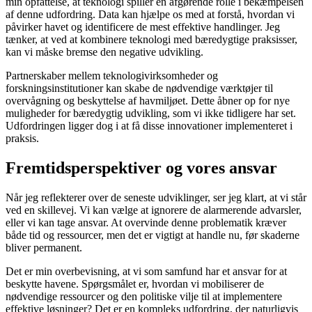
min opfattelse, at teknologi spiller en afgørende rolle i bekæmpelsen
af denne udfordring. Data kan hjælpe os med at forstå, hvordan vi
påvirker havet og identificere de mest effektive handlinger. Jeg
tænker, at ved at kombinere teknologi med bæredygtige praksisser,
kan vi måske bremse den negative udvikling.
Partnerskaber mellem teknologivirksomheder og
forskningsinstitutioner kan skabe de nødvendige værktøjer til
overvågning og beskyttelse af havmiljøet. Dette åbner op for nye
muligheder for bæredygtig udvikling, som vi ikke tidligere har set.
Udfordringen ligger dog i at få disse innovationer implementeret i
praksis.
Fremtidsperspektiver og vores ansvar
Når jeg reflekterer over de seneste udviklinger, ser jeg klart, at vi står
ved en skillevej. Vi kan vælge at ignorere de alarmerende advarsler,
eller vi kan tage ansvar. At overvinde denne problematik kræver
både tid og ressourcer, men det er vigtigt at handle nu, før skaderne
bliver permanent.
Det er min overbevisning, at vi som samfund har et ansvar for at
beskytte havene. Spørgsmålet er, hvordan vi mobiliserer de
nødvendige ressourcer og den politiske vilje til at implementere
effektive løsninger? Det er en kompleks udfordring, der naturligvis