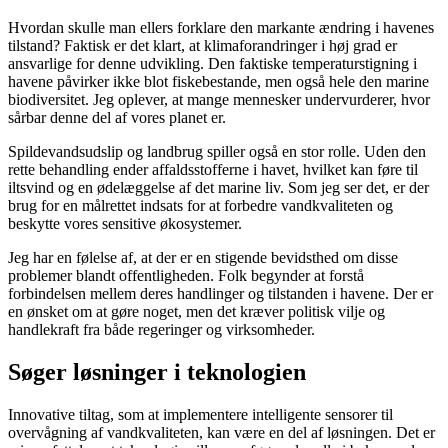
Hvordan skulle man ellers forklare den markante ændring i havenes
tilstand? Faktisk er det klart, at klimaforandringer i høj grad er
ansvarlige for denne udvikling. Den faktiske temperaturstigning i
havene påvirker ikke blot fiskebestande, men også hele den marine
biodiversitet. Jeg oplever, at mange mennesker undervurderer, hvor
sårbar denne del af vores planet er.
Spildevandsudslip og landbrug spiller også en stor rolle. Uden den
rette behandling ender affaldsstofferne i havet, hvilket kan føre til
iltsvind og en ødelæggelse af det marine liv. Som jeg ser det, er der
brug for en målrettet indsats for at forbedre vandkvaliteten og
beskytte vores sensitive økosystemer.
Jeg har en følelse af, at der er en stigende bevidsthed om disse
problemer blandt offentligheden. Folk begynder at forstå
forbindelsen mellem deres handlinger og tilstanden i havene. Der er
en ønsket om at gøre noget, men det kræver politisk vilje og
handlekraft fra både regeringer og virksomheder.
Søger løsninger i teknologien
Innovative tiltag, som at implementere intelligente sensorer til
overvågning af vandkvaliteten, kan være en del af løsningen. Det er