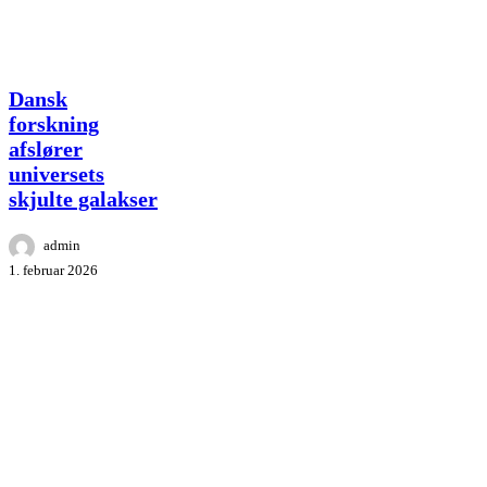
Dansk
Dansk
forskning
forskning
afslører
afslører
universets
universets
skjulte
galakser
skjulte galakser
admin
1. februar 2026