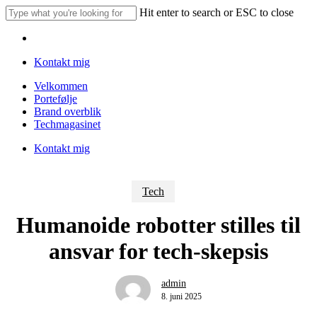
Skip
Hit enter to search or ESC to close
to
Close
main
Menu
Search
content
Kontakt mig
Menu
Velkommen
Portefølje
Brand overblik
Techmagasinet
Kontakt mig
Tech
Humanoide robotter stilles til
ansvar for tech-skepsis
admin
8. juni 2025