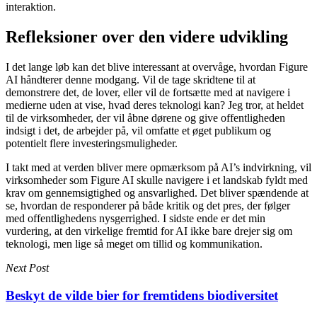
interaktion.
Refleksioner over den videre udvikling
I det lange løb kan det blive interessant at overvåge, hvordan Figure
AI håndterer denne modgang. Vil de tage skridtene til at
demonstrere det, de lover, eller vil de fortsætte med at navigere i
medierne uden at vise, hvad deres teknologi kan? Jeg tror, at heldet
til de virksomheder, der vil åbne dørene og give offentligheden
indsigt i det, de arbejder på, vil omfatte et øget publikum og
potentielt flere investeringsmuligheder.
I takt med at verden bliver mere opmærksom på AI’s indvirkning, vil
virksomheder som Figure AI skulle navigere i et landskab fyldt med
krav om gennemsigtighed og ansvarlighed. Det bliver spændende at
se, hvordan de responderer på både kritik og det pres, der følger
med offentlighedens nysgerrighed. I sidste ende er det min
vurdering, at den virkelige fremtid for AI ikke bare drejer sig om
teknologi, men lige så meget om tillid og kommunikation.
Next Post
Beskyt de vilde bier for fremtidens biodiversitet