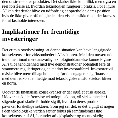
demonstrere deres produkter. Det skaber ikke kun tillid, men også en
reel forståelse af, hvordan teknologien fungerer i praksis. For Figure
AI kan det derfor blive en udfordring at opretholde deres position,
hvis de ikke giver offentligheden den visuelle sikkerhed, der kræves
for at fastholde interessen.
Implikationer for fremtidige
investeringer
Det er min overbevisning, at denne situation kan have langsigtede
konsekvenser for virksomheder i AI-sektoren. Med den nuværende
trend hen imod mere ansvarlig teknologiuddannelse kunne Figure
AI’s tilbageholdenhed med live demonstrationer potentielt føre til
strammere reguleringer og en ændret investoradfærd. Investorer vil
måske blive mere tilbageholdende, før de engagerer sig finansielt,
med den risiko at en hedge mod teknologiske misforståelser bliver
en norm.
Udover de finansielle konsekvenser er der også et etisk aspekt.
Udover at skulle fremvise teknologi i aktion, vil virksomheder i
stigende grad skulle forholde sig til, hvordan deres produkter
påvirker forskellige sektorer. Som jeg ser det, er det vigtigt at nogen
i den teknologiske verden sætter fokus på samfundsmæssige
konsekvenser af AI, herunder arbejdspladser og menneskelig