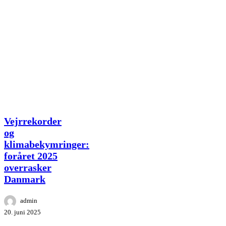
Vejrrekorder
Vejrrekorder
og
og
klimabekymringer:
klimabekymringer:
foråret
foråret 2025
2025
overrasker
overrasker
Danmark
Danmark
admin
20. juni 2025