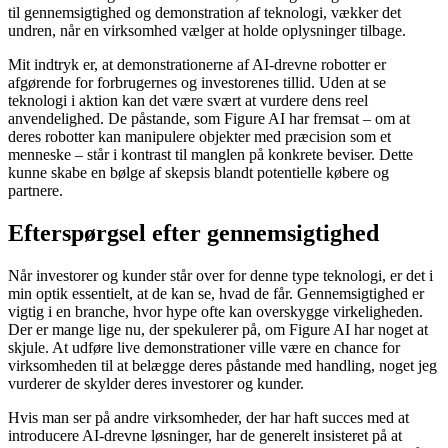
til gennemsigtighed og demonstration af teknologi, vækker det
undren, når en virksomhed vælger at holde oplysninger tilbage.
Mit indtryk er, at demonstrationerne af AI-drevne robotter er
afgørende for forbrugernes og investorenes tillid. Uden at se
teknologi i aktion kan det være svært at vurdere dens reel
anvendelighed. De påstande, som Figure AI har fremsat – om at
deres robotter kan manipulere objekter med præcision som et
menneske – står i kontrast til manglen på konkrete beviser. Dette
kunne skabe en bølge af skepsis blandt potentielle købere og
partnere.
Efterspørgsel efter gennemsigtighed
Når investorer og kunder står over for denne type teknologi, er det i
min optik essentielt, at de kan se, hvad de får. Gennemsigtighed er
vigtig i en branche, hvor hype ofte kan overskygge virkeligheden.
Der er mange lige nu, der spekulerer på, om Figure AI har noget at
skjule. At udføre live demonstrationer ville være en chance for
virksomheden til at belægge deres påstande med handling, noget jeg
vurderer de skylder deres investorer og kunder.
Hvis man ser på andre virksomheder, der har haft succes med at
introducere AI-drevne løsninger, har de generelt insisteret på at