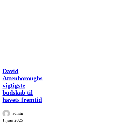
David
David
Attenboroughs
Attenboroughs
vigtigste
vigtigste
budskab
budskab til
til
havets
havets fremtid
fremtid
admin
1. juni 2025