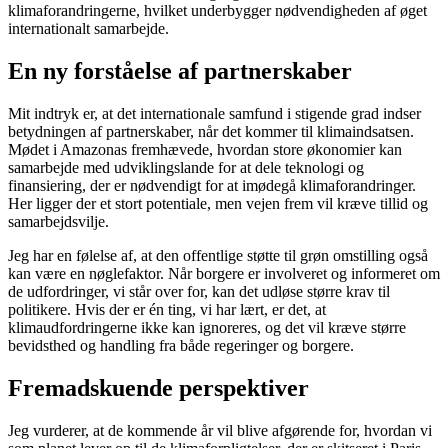
klimaforandringerne, hvilket underbygger nødvendigheden af øget
internationalt samarbejde.
En ny forståelse af partnerskaber
Mit indtryk er, at det internationale samfund i stigende grad indser
betydningen af partnerskaber, når det kommer til klimaindsatsen.
Mødet i Amazonas fremhævede, hvordan store økonomier kan
samarbejde med udviklingslande for at dele teknologi og
finansiering, der er nødvendigt for at imødegå klimaforandringer.
Her ligger der et stort potentiale, men vejen frem vil kræve tillid og
samarbejdsvilje.
Jeg har en følelse af, at den offentlige støtte til grøn omstilling også
kan være en nøglefaktor. Når borgere er involveret og informeret om
de udfordringer, vi står over for, kan det udløse større krav til
politikere. Hvis der er én ting, vi har lært, er det, at
klimaudfordringerne ikke kan ignoreres, og det vil kræve større
bevidsthed og handling fra både regeringer og borgere.
Fremadskuende perspektiver
Jeg vurderer, at de kommende år vil blive afgørende for, hvordan vi