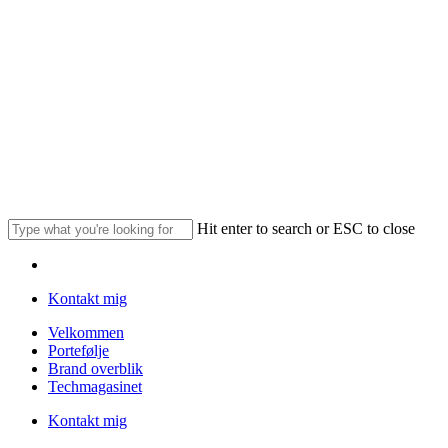
Skip
to
main
content
Hit enter to search or ESC to close
Close
Menu
Search
Kontakt mig
Menu
Velkommen
Portefølje
Brand overblik
Techmagasinet
Kontakt mig