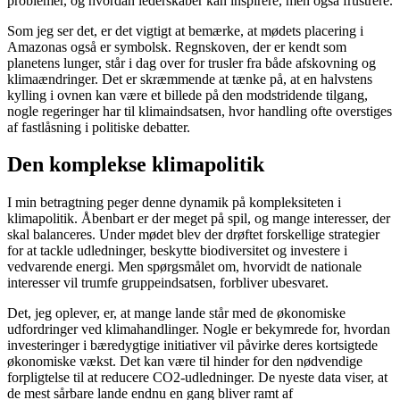
problemer, og hvordan lederskaber kan inspirere, men også frustrere.
Som jeg ser det, er det vigtigt at bemærke, at mødets placering i
Amazonas også er symbolsk. Regnskoven, der er kendt som
planetens lunger, står i dag over for trusler fra både afskovning og
klimaændringer. Det er skræmmende at tænke på, at en halvstens
kylling i ovnen kan være et billede på den modstridende tilgang,
nogle regeringer har til klimaindsatsen, hvor handling ofte overstiges
af fastlåsning i politiske debatter.
Den komplekse klimapolitik
I min betragtning peger denne dynamik på kompleksiteten i
klimapolitik. Åbenbart er der meget på spil, og mange interesser, der
skal balanceres. Under mødet blev der drøftet forskellige strategier
for at tackle udledninger, beskytte biodiversitet og investere i
vedvarende energi. Men spørgsmålet om, hvorvidt de nationale
interesser vil trumfe gruppeindsatsen, forbliver ubesvaret.
Det, jeg oplever, er, at mange lande står med de økonomiske
udfordringer ved klimahandlinger. Nogle er bekymrede for, hvordan
investeringer i bæredygtige initiativer vil påvirke deres kortsigtede
økonomiske vækst. Det kan være til hinder for den nødvendige
forpligtelse til at reducere CO2-udledninger. De nyeste data viser, at
de mest sårbare lande endnu en gang bliver ramt af