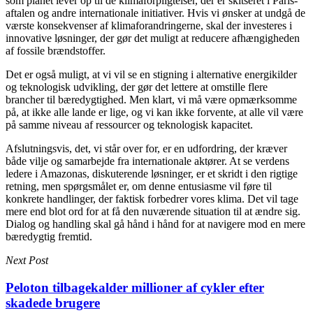
som planet lever op til de klimaforpligtelser, der er skitseret i Paris-
aftalen og andre internationale initiativer. Hvis vi ønsker at undgå de
værste konsekvenser af klimaforandringerne, skal der investeres i
innovative løsninger, der gør det muligt at reducere afhængigheden
af fossile brændstoffer.
Det er også muligt, at vi vil se en stigning i alternative energikilder
og teknologisk udvikling, der gør det lettere at omstille flere
brancher til bæredygtighed. Men klart, vi må være opmærksomme
på, at ikke alle lande er lige, og vi kan ikke forvente, at alle vil være
på samme niveau af ressourcer og teknologisk kapacitet.
Afslutningsvis, det, vi står over for, er en udfordring, der kræver
både vilje og samarbejde fra internationale aktører. At se verdens
ledere i Amazonas, diskuterende løsninger, er et skridt i den rigtige
retning, men spørgsmålet er, om denne entusiasme vil føre til
konkrete handlinger, der faktisk forbedrer vores klima. Det vil tage
mere end blot ord for at få den nuværende situation til at ændre sig.
Dialog og handling skal gå hånd i hånd for at navigere mod en mere
bæredygtig fremtid.
Next Post
Peloton tilbagekalder millioner af cykler efter
skadede brugere