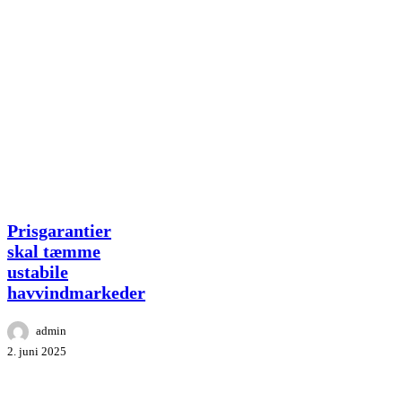
Prisgarantier
Prisgarantier
skal
skal tæmme
tæmme
ustabile
ustabile
havvindmarkeder
havvindmarkeder
admin
2. juni 2025