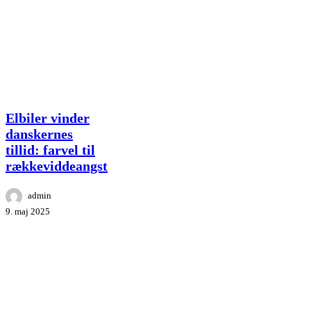
Elbiler
Elbiler vinder
vinder
danskernes
danskernes
tillid: farvel til
tillid:
rækkeviddeangst
farvel
til
rækkeviddeangst
admin
9. maj 2025