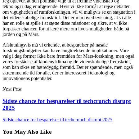
Jeg oplever, at den politiske vilje til at fremme videnskab og
teknologi i dag er afgørende. Hvis vi ikke formår at rejse debatten
om vigtigheden af rumforskningen, vil vi muligvis se en stagnation i
det videnskabelige fremskridt. Det er min overbevisning, at vi alle
har en rolle at spille i at støtte disse missioner og sikre, at vi ikke
forpasser chancen for at lære mere om livets muligheder, både på
jorden og på Mars.
Afslutningsvis må vi erkende, at besparelser på nasale
forskningsbudgetter kan have langtrækkende implikationer. Vore
valg i dag former ikke bare fremtiden for Mars-forskning, men også
vores forståelse af klodens klima og de videnskabelige fremskridt,
som kan sikre en bæredygtig fremtid. Det er spændende, men også
skræmmende tid for alle, der er interesseret i teknologi og
innovationens potentialer.
Next Post
Sidste chance for besparelser til techcrunch disrupt
2025
Sidste chance for besparelser til techcrunch disrupt 2025
You May Also Like