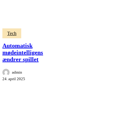
Automatisk
Tech
mødeintelligens
ændrer
Automatisk
spillet
mødeintelligens
ændrer spillet
admin
24. april 2025