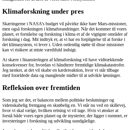
Klimaforskning under pres
Skæringerne i NASA’s budget vil påvirke ikke bare Mars-missioner,
men også forskningen i klimaforandringer. Når det kommer til vores
planet, er forståelse og forskning i klima et af de vigtigste områder af
forskning i dag. Mit indtryk er, at vi har en forpligtelse til at forske i
det klimasystem, vi lever i. Uden ordentlig støtte til disse missioner
kan vi risikere at miste værdifuld indsigt.
At skære i finansieringen af klimaforskning vil have vidtrækkende
konsekvenser for, hvordan vi håndterer fremtidige klimakatastrofer.
Jeg tænker, at det vil skabe en kædereaktion, hvor vi står tilbage
med forældede data og manglende midler til at udvikle løsninger.
Refleksion over fremtiden
Som jeg ser det, er balancen mellem politiske beslutninger og
videnskabelig fremgang en skrøbelig en. Vi står nu ved en skillevej,
hvor vi skal vælge, hvilken retning vi vil tage. Hvis vi ønsker at
forstå både vores egen planet og de mysterier, der ligger i rummet, er
investeringer i forskning og udvikling uundgåelige.