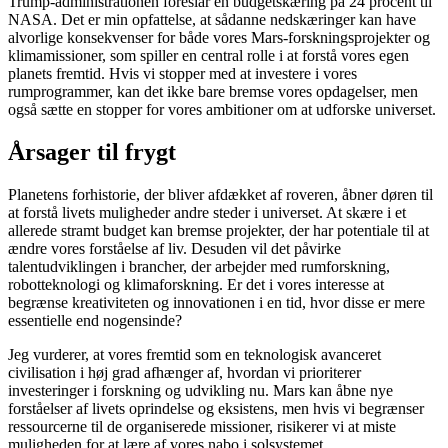
Trump-administrationen foreslår en budgetskæring på 24 procent til
NASA. Det er min opfattelse, at sådanne nedskæringer kan have
alvorlige konsekvenser for både vores Mars-forskningsprojekter og
klimamissioner, som spiller en central rolle i at forstå vores egen
planets fremtid. Hvis vi stopper med at investere i vores
rumprogrammer, kan det ikke bare bremse vores opdagelser, men
også sætte en stopper for vores ambitioner om at udforske universet.
Årsager til frygt
Planetens forhistorie, der bliver afdækket af roveren, åbner døren til
at forstå livets muligheder andre steder i universet. At skære i et
allerede stramt budget kan bremse projekter, der har potentiale til at
ændre vores forståelse af liv. Desuden vil det påvirke
talentudviklingen i brancher, der arbejder med rumforskning,
robotteknologi og klimaforskning. Er det i vores interesse at
begrænse kreativiteten og innovationen i en tid, hvor disse er mere
essentielle end nogensinde?
Jeg vurderer, at vores fremtid som en teknologisk avanceret
civilisation i høj grad afhænger af, hvordan vi prioriterer
investeringer i forskning og udvikling nu. Mars kan åbne nye
forståelser af livets oprindelse og eksistens, men hvis vi begrænser
ressourcerne til de organiserede missioner, risikerer vi at miste
muligheden for at lære af vores nabo i solsystemet.