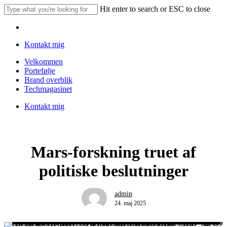
Skip
Hit enter to search or ESC to close
to
Close
main
Menu
Search
content
Kontakt mig
Menu
Velkommen
Portefølje
Brand overblik
Techmagasinet
Kontakt mig
Mars-forskning truet af
politiske beslutninger
admin
24. maj 2025