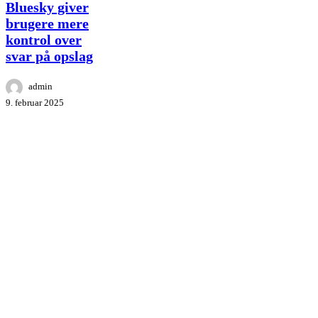
brugere
Bluesky giver
mere
brugere mere
kontrol
kontrol over
over
svar
svar på opslag
på
opslag
admin
9. februar 2025