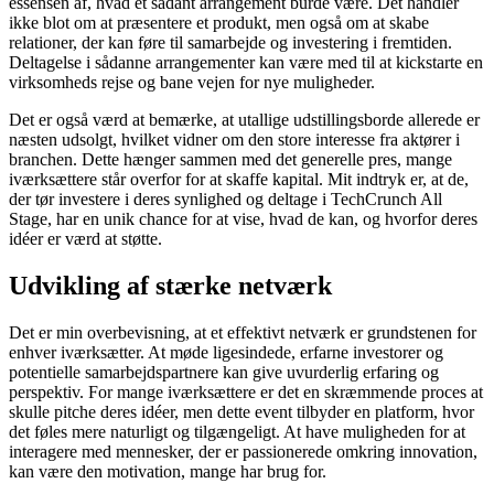
essensen af, hvad et sådant arrangement burde være. Det handler
ikke blot om at præsentere et produkt, men også om at skabe
relationer, der kan føre til samarbejde og investering i fremtiden.
Deltagelse i sådanne arrangementer kan være med til at kickstarte en
virksomheds rejse og bane vejen for nye muligheder.
Det er også værd at bemærke, at utallige udstillingsborde allerede er
næsten udsolgt, hvilket vidner om den store interesse fra aktører i
branchen. Dette hænger sammen med det generelle pres, mange
iværksættere står overfor for at skaffe kapital. Mit indtryk er, at de,
der tør investere i deres synlighed og deltage i TechCrunch All
Stage, har en unik chance for at vise, hvad de kan, og hvorfor deres
idéer er værd at støtte.
Udvikling af stærke netværk
Det er min overbevisning, at et effektivt netværk er grundstenen for
enhver iværksætter. At møde ligesindede, erfarne investorer og
potentielle samarbejdspartnere kan give uvurderlig erfaring og
perspektiv. For mange iværksættere er det en skræmmende proces at
skulle pitche deres idéer, men dette event tilbyder en platform, hvor
det føles mere naturligt og tilgængeligt. At have muligheden for at
interagere med mennesker, der er passionerede omkring innovation,
kan være den motivation, mange har brug for.