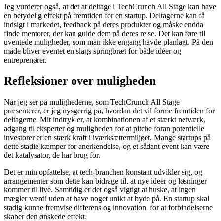
Jeg vurderer også, at det at deltage i TechCrunch All Stage kan have
en betydelig effekt på fremtiden for en startup. Deltagerne kan få
indsigt i markedet, feedback på deres produkter og måske endda
finde mentorer, der kan guide dem på deres rejse. Det kan føre til
uventede muligheder, som man ikke engang havde planlagt. På den
måde bliver eventet en slags springbræt for både idéer og
entreprenører.
Refleksioner over muligheden
Når jeg ser på mulighederne, som TechCrunch All Stage
præsenterer, er jeg nysgerrig på, hvordan det vil forme fremtiden for
deltagerne. Mit indtryk er, at kombinationen af et stærkt netværk,
adgang til eksperter og muligheden for at pitche foran potentielle
investorer er en stærk kraft i iværksættermiljøet. Mange startups på
dette stadie kæmper for anerkendelse, og et sådant event kan være
det katalysator, de har brug for.
Det er min opfattelse, at tech-branchen konstant udvikler sig, og
arrangementer som dette kan bidrage til, at nye ideer og løsninger
kommer til live. Samtidig er det også vigtigt at huske, at ingen
mægler værdi uden at have noget unikt at byde på. En startup skal
stadig kunne fremvise differens og innovation, for at forbindelserne
skaber den ønskede effekt.