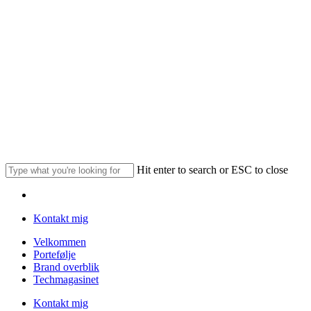
Skip
to
main
content
Hit enter to search or ESC to close
Close
Menu
Search
Kontakt mig
Menu
Velkommen
Portefølje
Brand overblik
Techmagasinet
Kontakt mig