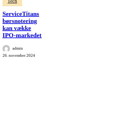
ServiceTitans
Tech
børsnotering
kan
ServiceTitans
vække
børsnotering
IPO-
kan vække
markedet
IPO-markedet
admin
26. november 2024