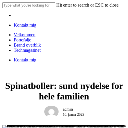
Skip
Hit enter to search or ESC to close
to
Close
main
Menu
Search
content
Kontakt mig
Menu
Velkommen
Portefølje
Brand overblik
Techmagasinet
Kontakt mig
Spinatboller: sund nydelse for
hele familien
admin
16. januar 2025