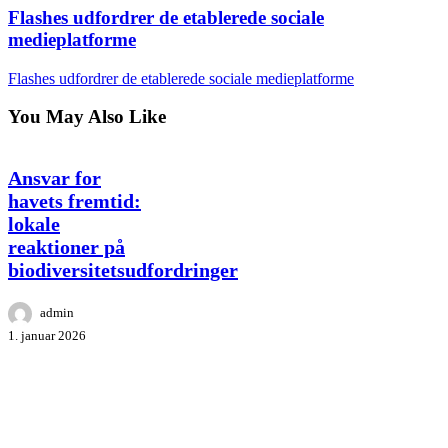
Flashes udfordrer de etablerede sociale
medieplatforme
Flashes udfordrer de etablerede sociale medieplatforme
You May Also Like
Ansvar
Ansvar for
for
havets fremtid:
havets
lokale
fremtid:
reaktioner på
lokale
reaktioner
biodiversitetsudfordringer
på
biodiversitetsudfordringer
admin
1. januar 2026