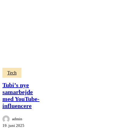
Tubi’s
Tech
nye
samarbejde
Tubi’s nye
med
samarbejde
YouTube-
med YouTube-
influencere
influencere
admin
19. juni 2025