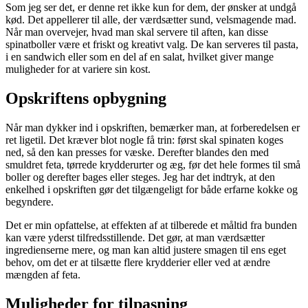
Som jeg ser det, er denne ret ikke kun for dem, der ønsker at undgå
kød. Det appellerer til alle, der værdsætter sund, velsmagende mad.
Når man overvejer, hvad man skal servere til aften, kan disse
spinatboller være et friskt og kreativt valg. De kan serveres til pasta,
i en sandwich eller som en del af en salat, hvilket giver mange
muligheder for at variere sin kost.
Opskriftens opbygning
Når man dykker ind i opskriften, bemærker man, at forberedelsen er
ret ligetil. Det kræver blot nogle få trin: først skal spinaten koges
ned, så den kan presses for væske. Derefter blandes den med
smuldret feta, tørrede krydderurter og æg, før det hele formes til små
boller og derefter bages eller steges. Jeg har det indtryk, at den
enkelhed i opskriften gør det tilgængeligt for både erfarne kokke og
begyndere.
Det er min opfattelse, at effekten af at tilberede et måltid fra bunden
kan være yderst tilfredsstillende. Det gør, at man værdsætter
ingredienserne mere, og man kan altid justere smagen til ens eget
behov, om det er at tilsætte flere krydderier eller ved at ændre
mængden af feta.
Muligheder for tilpasning