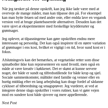
Når jeg tænker på denne opskrift, kan jeg ikke lade være med at
overveje de mange måder, man kan tilpasse den på. For eksempel
kan man bytte fetaen ud med andre oste, eller endda lave en vegansk
version ved at bruge plantebaserede alternativer. Desuden kan det
være sjovt at eksperimentere med forskellige krydderurter og
grøntsager.
Jeg oplever, at tilpasningerne kan gøre opskriften endnu mere
interessant og personlig. Det kan også inspirere til en større variation
af grøntsager i ens kost, hvilket er vigtigt i en tid, hvor sund kost er i
fokus.
Afslutningsvis kan det bemærkes, at vegetariske retter som disse
spinatboller ikke kun repræsenterer en sund livsstil, men også en
måde at være kreativ i køkkenet. Det er skønt at kunne servere
noget, der både er sundt og tilfredsstillende for både krop og sjæl.
Sociale sammenkomster, måltider med familie og venner eller en
hurtig middag efter en lang arbejdsdag kan drage fordel af sådanne
cykluser af tilberedning og smagsprøver. Jeg vurderer, at ved at
integrere denne slags opskrifter i vores rutiner, kan vi gøre vejen
mod en sundere kost både sjovere og mere appellerende.
Next Post