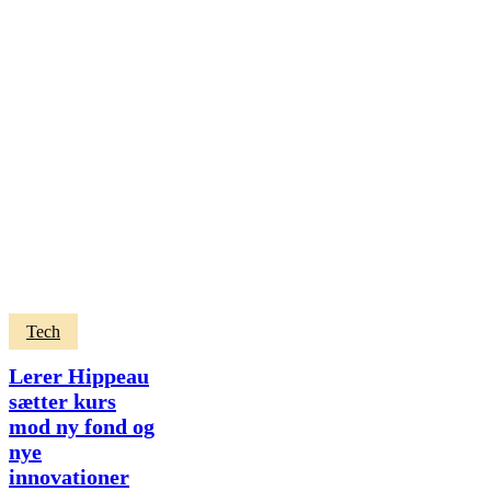
Lerer
Tech
Hippeau
sætter
Lerer Hippeau
kurs
sætter kurs
mod
mod ny fond og
ny
fond
nye
og
innovationer
nye