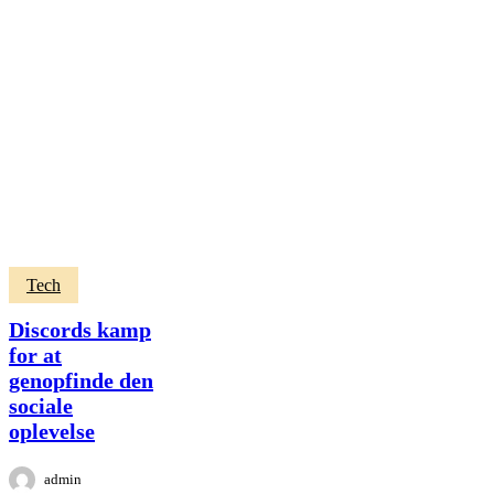
Discords
Tech
kamp
for
Discords kamp
at
for at
genopfinde
genopfinde den
den
sociale
sociale
oplevelse
oplevelse
admin