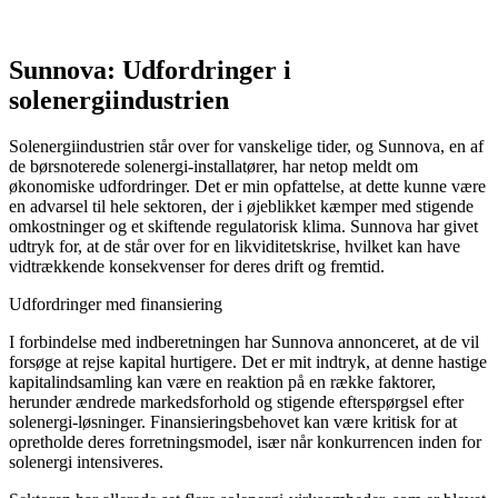
Sunnova: Udfordringer i
solenergiindustrien
Solenergiindustrien står over for vanskelige tider, og Sunnova, en af
de børsnoterede solenergi-installatører, har netop meldt om
økonomiske udfordringer. Det er min opfattelse, at dette kunne være
en advarsel til hele sektoren, der i øjeblikket kæmper med stigende
omkostninger og et skiftende regulatorisk klima. Sunnova har givet
udtryk for, at de står over for en likviditetskrise, hvilket kan have
vidtrækkende konsekvenser for deres drift og fremtid.
Udfordringer med finansiering
I forbindelse med indberetningen har Sunnova annonceret, at de vil
forsøge at rejse kapital hurtigere. Det er mit indtryk, at denne hastige
kapitalindsamling kan være en reaktion på en række faktorer,
herunder ændrede markedsforhold og stigende efterspørgsel efter
solenergi-løsninger. Finansieringsbehovet kan være kritisk for at
opretholde deres forretningsmodel, især når konkurrencen inden for
solenergi intensiveres.