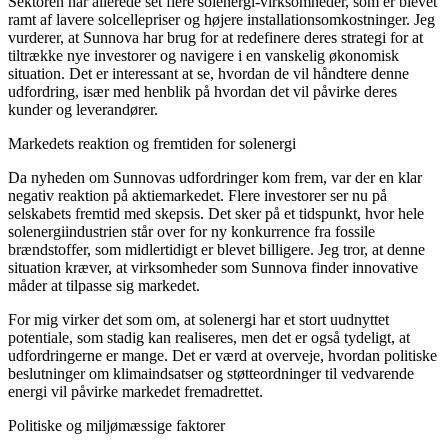
Sektoren har allerede set flere solenergi-virksomheder, som er blevet
ramt af lavere solcellepriser og højere installationsomkostninger. Jeg
vurderer, at Sunnova har brug for at redefinere deres strategi for at
tiltrække nye investorer og navigere i en vanskelig økonomisk
situation. Det er interessant at se, hvordan de vil håndtere denne
udfordring, især med henblik på hvordan det vil påvirke deres
kunder og leverandører.
Markedets reaktion og fremtiden for solenergi
Da nyheden om Sunnovas udfordringer kom frem, var der en klar
negativ reaktion på aktiemarkedet. Flere investorer ser nu på
selskabets fremtid med skepsis. Det sker på et tidspunkt, hvor hele
solenergiindustrien står over for ny konkurrence fra fossile
brændstoffer, som midlertidigt er blevet billigere. Jeg tror, at denne
situation kræver, at virksomheder som Sunnova finder innovative
måder at tilpasse sig markedet.
For mig virker det som om, at solenergi har et stort uudnyttet
potentiale, som stadig kan realiseres, men det er også tydeligt, at
udfordringerne er mange. Det er værd at overveje, hvordan politiske
beslutninger om klimaindsatser og støtteordninger til vedvarende
energi vil påvirke markedet fremadrettet.
Politiske og miljømæssige faktorer