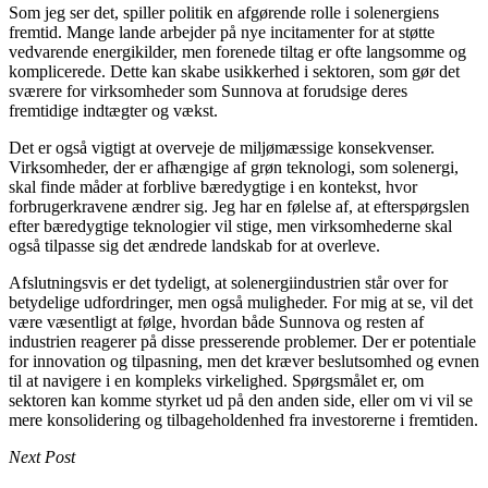
Som jeg ser det, spiller politik en afgørende rolle i solenergiens
fremtid. Mange lande arbejder på nye incitamenter for at støtte
vedvarende energikilder, men forenede tiltag er ofte langsomme og
komplicerede. Dette kan skabe usikkerhed i sektoren, som gør det
sværere for virksomheder som Sunnova at forudsige deres
fremtidige indtægter og vækst.
Det er også vigtigt at overveje de miljømæssige konsekvenser.
Virksomheder, der er afhængige af grøn teknologi, som solenergi,
skal finde måder at forblive bæredygtige i en kontekst, hvor
forbrugerkravene ændrer sig. Jeg har en følelse af, at efterspørgslen
efter bæredygtige teknologier vil stige, men virksomhederne skal
også tilpasse sig det ændrede landskab for at overleve.
Afslutningsvis er det tydeligt, at solenergiindustrien står over for
betydelige udfordringer, men også muligheder. For mig at se, vil det
være væsentligt at følge, hvordan både Sunnova og resten af
industrien reagerer på disse presserende problemer. Der er potentiale
for innovation og tilpasning, men det kræver beslutsomhed og evnen
til at navigere i en kompleks virkelighed. Spørgsmålet er, om
sektoren kan komme styrket ud på den anden side, eller om vi vil se
mere konsolidering og tilbageholdenhed fra investorerne i fremtiden.
Next Post