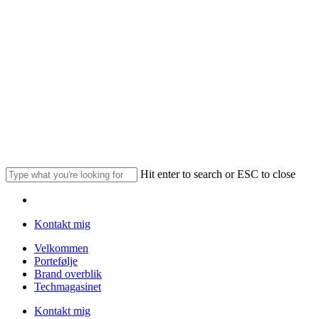
Skip
to
main
content
Hit enter to search or ESC to close
Close
Menu
Search
Kontakt mig
Menu
Velkommen
Portefølje
Brand overblik
Techmagasinet
Kontakt mig