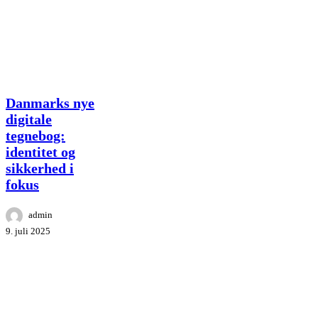
Danmarks
Danmarks nye
nye
digitale
digitale
tegnebog:
tegnebog:
identitet og
identitet
og
sikkerhed i
sikkerhed
fokus
i
fokus
admin
9. juli 2025