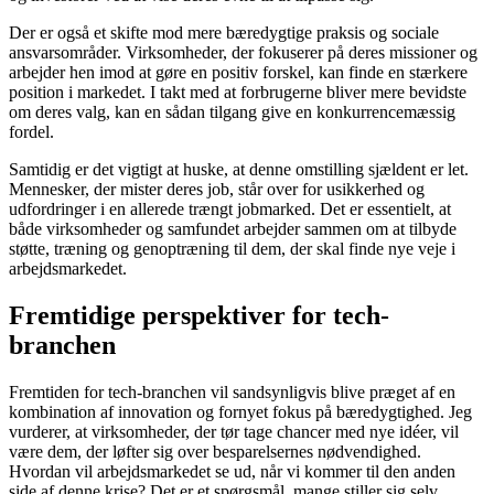
Der er også et skifte mod mere bæredygtige praksis og sociale
ansvarsområder. Virksomheder, der fokuserer på deres missioner og
arbejder hen imod at gøre en positiv forskel, kan finde en stærkere
position i markedet. I takt med at forbrugerne bliver mere bevidste
om deres valg, kan en sådan tilgang give en konkurrencemæssig
fordel.
Samtidig er det vigtigt at huske, at denne omstilling sjældent er let.
Mennesker, der mister deres job, står over for usikkerhed og
udfordringer i en allerede trængt jobmarked. Det er essentielt, at
både virksomheder og samfundet arbejder sammen om at tilbyde
støtte, træning og genoptræning til dem, der skal finde nye veje i
arbejdsmarkedet.
Fremtidige perspektiver for tech-
branchen
Fremtiden for tech-branchen vil sandsynligvis blive præget af en
kombination af innovation og fornyet fokus på bæredygtighed. Jeg
vurderer, at virksomheder, der tør tage chancer med nye idéer, vil
være dem, der løfter sig over besparelsernes nødvendighed.
Hvordan vil arbejdsmarkedet se ud, når vi kommer til den anden
side af denne krise? Det er et spørgsmål, mange stiller sig selv.