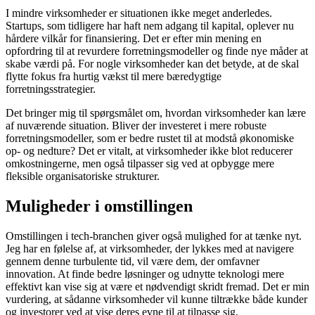
I mindre virksomheder er situationen ikke meget anderledes.
Startups, som tidligere har haft nem adgang til kapital, oplever nu
hårdere vilkår for finansiering. Det er efter min mening en
opfordring til at revurdere forretningsmodeller og finde nye måder at
skabe værdi på. For nogle virksomheder kan det betyde, at de skal
flytte fokus fra hurtig vækst til mere bæredygtige
forretningsstrategier.
Det bringer mig til spørgsmålet om, hvordan virksomheder kan lære
af nuværende situation. Bliver der investeret i mere robuste
forretningsmodeller, som er bedre rustet til at modstå økonomiske
op- og nedture? Det er vitalt, at virksomheder ikke blot reducerer
omkostningerne, men også tilpasser sig ved at opbygge mere
fleksible organisatoriske strukturer.
Muligheder i omstillingen
Omstillingen i tech-branchen giver også mulighed for at tænke nyt.
Jeg har en følelse af, at virksomheder, der lykkes med at navigere
gennem denne turbulente tid, vil være dem, der omfavner
innovation. At finde bedre løsninger og udnytte teknologi mere
effektivt kan vise sig at være et nødvendigt skridt fremad. Det er min
vurdering, at sådanne virksomheder vil kunne tiltrække både kunder
og investorer ved at vise deres evne til at tilpasse sig.