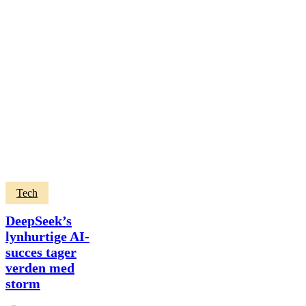
DeepSeek’s
Tech
lynhurtige
AI-
DeepSeek’s
succes
lynhurtige AI-
tager
succes tager
verden
med
verden med
storm
storm