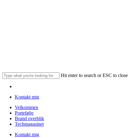
Skip
to
main
content
Hit enter to search or ESC to close
Close
Menu
Search
Kontakt mig
Menu
Velkommen
Portefølje
Brand overblik
Techmagasinet
Kontakt mig