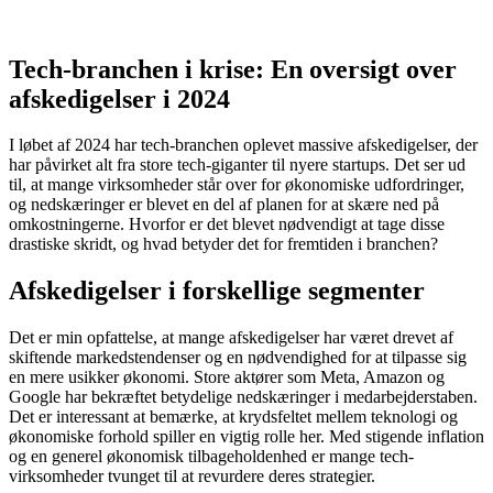
Tech-branchen i krise: En oversigt over
afskedigelser i 2024
I løbet af 2024 har tech-branchen oplevet massive afskedigelser, der
har påvirket alt fra store tech-giganter til nyere startups. Det ser ud
til, at mange virksomheder står over for økonomiske udfordringer,
og nedskæringer er blevet en del af planen for at skære ned på
omkostningerne. Hvorfor er det blevet nødvendigt at tage disse
drastiske skridt, og hvad betyder det for fremtiden i branchen?
Afskedigelser i forskellige segmenter
Det er min opfattelse, at mange afskedigelser har været drevet af
skiftende markedstendenser og en nødvendighed for at tilpasse sig
en mere usikker økonomi. Store aktører som Meta, Amazon og
Google har bekræftet betydelige nedskæringer i medarbejderstaben.
Det er interessant at bemærke, at krydsfeltet mellem teknologi og
økonomiske forhold spiller en vigtig rolle her. Med stigende inflation
og en generel økonomisk tilbageholdenhed er mange tech-
virksomheder tvunget til at revurdere deres strategier.