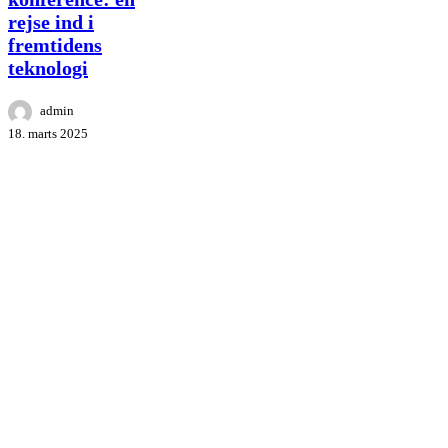
rejse
rejse ind i
ind
i
fremtidens
fremtidens
teknologi
teknologi
admin
18. marts 2025