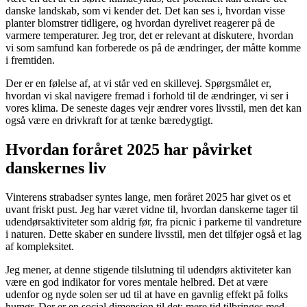
danske landskab, som vi kender det. Det kan ses i, hvordan visse
planter blomstrer tidligere, og hvordan dyrelivet reagerer på de
varmere temperaturer. Jeg tror, det er relevant at diskutere, hvordan
vi som samfund kan forberede os på de ændringer, der måtte komme
i fremtiden.
Der er en følelse af, at vi står ved en skillevej. Spørgsmålet er,
hvordan vi skal navigere fremad i forhold til de ændringer, vi ser i
vores klima. De seneste dages vejr ændrer vores livsstil, men det kan
også være en drivkraft for at tænke bæredygtigt.
Hvordan foråret 2025 har påvirket
danskernes liv
Vinterens strabadser syntes lange, men foråret 2025 har givet os et
uvant friskt pust. Jeg har været vidne til, hvordan danskerne tager til
udendørsaktiviteter som aldrig før, fra picnic i parkerne til vandreture
i naturen. Dette skaber en sundere livsstil, men det tilføjer også et lag
af kompleksitet.
Jeg mener, at denne stigende tilslutning til udendørs aktiviteter kan
være en god indikator for vores mentale helbred. Det at være
udenfor og nyde solen ser ud til at have en gavnlig effekt på folks
humør. Der er en social dimension til det; mere tid tilbringes med