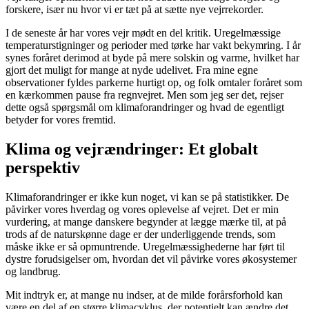
forskere, især nu hvor vi er tæt på at sætte nye vejrrekorder.
I de seneste år har vores vejr mødt en del kritik. Uregelmæssige
temperaturstigninger og perioder med tørke har vakt bekymring. I år
synes foråret derimod at byde på mere solskin og varme, hvilket har
gjort det muligt for mange at nyde udelivet. Fra mine egne
observationer fyldes parkerne hurtigt op, og folk omtaler foråret som
en kærkommen pause fra regnvejret. Men som jeg ser det, rejser
dette også spørgsmål om klimaforandringer og hvad de egentligt
betyder for vores fremtid.
Klima og vejrændringer: Et globalt
perspektiv
Klimaforandringer er ikke kun noget, vi kan se på statistikker. De
påvirker vores hverdag og vores oplevelse af vejret. Det er min
vurdering, at mange danskere begynder at lægge mærke til, at på
trods af de naturskønne dage er der underliggende trends, som
måske ikke er så opmuntrende. Uregelmæssighederne har ført til
dystre forudsigelser om, hvordan det vil påvirke vores økosystemer
og landbrug.
Mit indtryk er, at mange nu indser, at de milde forårsforhold kan
være en del af en større klimacyklus, der potentielt kan ændre det