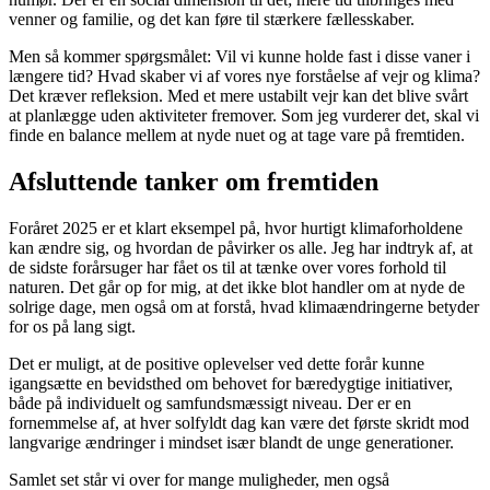
venner og familie, og det kan føre til stærkere fællesskaber.
Men så kommer spørgsmålet: Vil vi kunne holde fast i disse vaner i
længere tid? Hvad skaber vi af vores nye forståelse af vejr og klima?
Det kræver refleksion. Med et mere ustabilt vejr kan det blive svårt
at planlægge uden aktiviteter fremover. Som jeg vurderer det, skal vi
finde en balance mellem at nyde nuet og at tage vare på fremtiden.
Afsluttende tanker om fremtiden
Foråret 2025 er et klart eksempel på, hvor hurtigt klimaforholdene
kan ændre sig, og hvordan de påvirker os alle. Jeg har indtryk af, at
de sidste forårsuger har fået os til at tænke over vores forhold til
naturen. Det går op for mig, at det ikke blot handler om at nyde de
solrige dage, men også om at forstå, hvad klimaændringerne betyder
for os på lang sigt.
Det er muligt, at de positive oplevelser ved dette forår kunne
igangsætte en bevidsthed om behovet for bæredygtige initiativer,
både på individuelt og samfundsmæssigt niveau. Der er en
fornemmelse af, at hver solfyldt dag kan være det første skridt mod
langvarige ændringer i mindset især blandt de unge generationer.
Samlet set står vi over for mange muligheder, men også