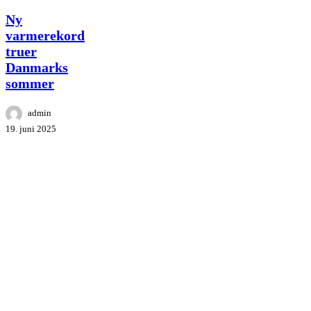
Ny
Ny
varmerekord
varmerekord
truer
truer
Danmarks
Danmarks
sommer
sommer
admin
19. juni 2025