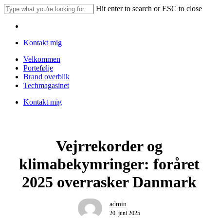
Skip
Hit enter to search or ESC to close
to
Close
main
Menu
Search
content
Kontakt mig
Menu
Velkommen
Portefølje
Brand overblik
Techmagasinet
Kontakt mig
Vejrrekorder og
klimabekymringer: foråret
2025 overrasker Danmark
admin
20. juni 2025