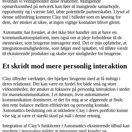
hvordan vi vedligeholder disse relationer. Manglende
opmærksomhed på netværk kan føre til manglende samarbejde,
opportunity og i værste fald, tabte potentielle partnerskaber. I lyset af
denne udfordring kommer Clay ind i billedet som en løsning for
dem, der ønsker at sikre, at ingen vigtige kontakter bliver glemt.
Automattic har forstået, at det ikke blot handler om at have en
kommunikationsplatform, men også om at pleje forholdene til de
mennesker, som brugerne interagerer med. Det er min opfattelse, at
integrationsmulighederne, som følger med opkøbet, vil tilføre værdi
til eksisterende produkter og skabe nye muligheder for brugerne.
Et skridt mod mere personlig interaktion
Clay tilbyder værktøjer, der hjælper brugerne med at få indsigt i
deres relationer. Det kan være en fordel for både små og store
virksomheder, der ønsker at fokusere på personlig interaktion i stedet
for massekommunikation. I et tidsrum, hvor automatiseret
kommunikation dominerer, er det for mig at se afgørende at finde
den rette balance mellem effektivitet og personlig kontakt.
Automattics beslutning om at inkludere Clay i deres portfolio kunne
vise sig at være et stærkt skud på mål i denne retning.
Integration af Clay’s funktioner i Automattics eksisterende tilbud kan
resultere i innovative måder at interagere med kunder og