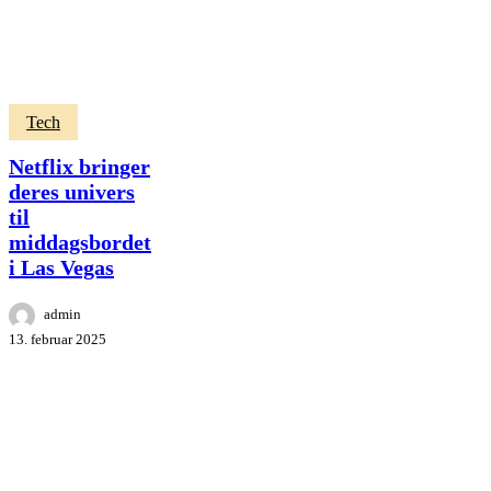
Netflix
Tech
bringer
deres
Netflix bringer
univers
deres univers
til
til
middagsbordet
i
middagsbordet
Las
i Las Vegas
Vegas
admin
13. februar 2025