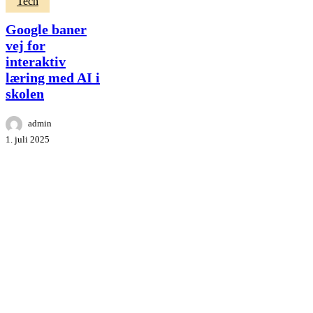
Google
Tech
baner
vej
Google baner
for
vej for
interaktiv
interaktiv
læring
med
læring med AI i
AI
skolen
i
skolen
admin
1. juli 2025