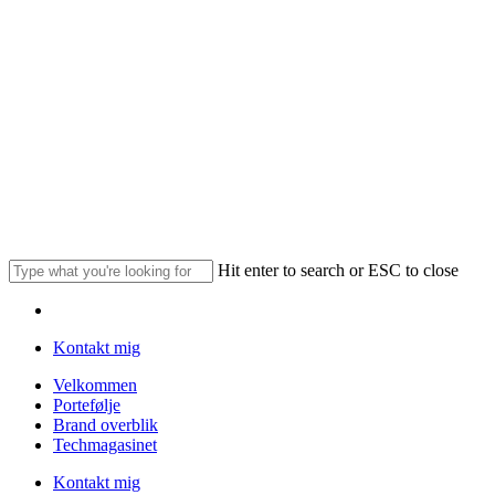
Skip
to
main
content
Hit enter to search or ESC to close
Close
Menu
Search
Kontakt mig
Menu
Velkommen
Portefølje
Brand overblik
Techmagasinet
Kontakt mig