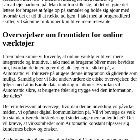
samarbejdspartnere på. Man kan forestille sig, at det vil gøre det
lettere for brugere at følge op på samtaler og holde sig ajour med,
hvornår det er tid til at række ud igen. I takt med at brugeradfærd
skifter, vil sådanne funktioner kun blive mere relevante.
Overvejelser om fremtiden for online
værktøjer
I fremtiden kunne vi forvente, at online værktøjer bliver mere
integrerede og intuitive, i takt med at brugerne bliver mere bevidste
om, hvordan de interagerer digitalt. Jeg er ret sikker på, at
Automattic vil fokusere på at gøre denne integration så glidende som
muligt. Samtidig bør vi ikke undervurdere de etiske overvejelser, der
følger med at indsamle data omkring relationer. Hvordan vil
Automattic sikre, at brugerne føler sig trygge ved den information,
der deles?
Det er interessant at overveje, hvordan denne udvikling vil påvirke
måden, vi opfatter digital kommunikation på. Vil vi bevæge os væk
fra standardiserede beskeder og i stedet søge mere autenticitet? Det
vil kræve, at virksomheder som Automattic konstant tilpasser sig
kundernes behov og ønsker.
Afslutningsvis vil jeg sige, at opkøbet af Clay kan være en game-