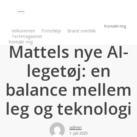
Skip
to
Menu
main
Kontakt mig
content
Velkommen
Portefølje
Brand overblik
Techmagasinet
Kontakt mig
Mattels nye AI-
legetøj: en
balance mellem
leg og teknologi
admin
1. juli 2025