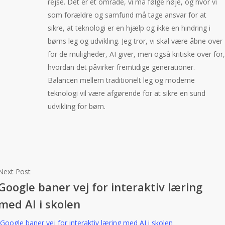
rejse. Det er et område, vi må følge nøje, og hvor vi
som forældre og samfund må tage ansvar for at
sikre, at teknologi er en hjælp og ikke en hindring i
børns leg og udvikling. Jeg tror, vi skal være åbne over
for de muligheder, AI giver, men også kritiske over for,
hvordan det påvirker fremtidige generationer.
Balancen mellem traditionelt leg og moderne
teknologi vil være afgørende for at sikre en sund
udvikling for børn.
Next Post
Google baner vej for interaktiv læring
med AI i skolen
Google baner vej for interaktiv læring med AI i skolen