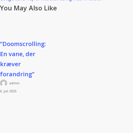
You May Also Like
“Doomscrolling:
“Doomscrolling:
En
En vane, der
vane,
kræver
der
forandring”
kræver
forandring”
admin
6. juli 2025