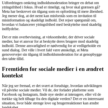
Udfordringen omkring indholdsmoderation bringer en debat om
ytringsfrihed i fokus. Hvad er rimeligt, og hvor skal grænsen gå?
Meta har beskrevet sin tilgang som en opfordring til mere åbenhed.
Jeg mener dog, at det nemt kan misforstås som en invitation til
misinformation og skadeligt indhold. Det rejser spørgsmål om,
hvordan vi balancerer ytringsfrihed med beskyttelse mod skadelig
indflydelse.
Det er min overbevisning, at virksomheder, der driver sociale
medier, har et ansvar for at beskytte deres brugere mod skadelig
indhold. Denne ansvarlighed er nødvendig for at vedligeholde en
sund dialog. Det ville i hvert fald være ønskeligt, at Meta
genovervejer sin tilgang til indholdsmoderation for at genopbygge
den tabte tillid.
Fremtiden for sociale medier i en ændret
kontekst
Når jeg ser fremad, er det svært at forudsige, hvordan udviklingen
vil påvirke sociale medier. Vil de, der forlader platforme som
Facebook og Instagram, finde nye steder at interagere, eller vil de
trække sig helt tilbage fra den digitale verden? Det er en interessant
situation, hvor både strenge love og brugerreaktioner kan ændre
landskabet.