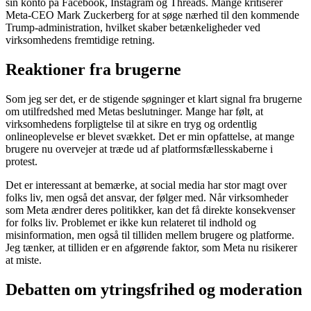
sin konto på Facebook, Instagram og Threads. Mange kritiserer
Meta-CEO Mark Zuckerberg for at søge nærhed til den kommende
Trump-administration, hvilket skaber betænkeligheder ved
virksomhedens fremtidige retning.
Reaktioner fra brugerne
Som jeg ser det, er de stigende søgninger et klart signal fra brugerne
om utilfredshed med Metas beslutninger. Mange har følt, at
virksomhedens forpligtelse til at sikre en tryg og ordentlig
onlineoplevelse er blevet svækket. Det er min opfattelse, at mange
brugere nu overvejer at træde ud af platformsfællesskaberne i
protest.
Det er interessant at bemærke, at social media har stor magt over
folks liv, men også det ansvar, der følger med. Når virksomheder
som Meta ændrer deres politikker, kan det få direkte konsekvenser
for folks liv. Problemet er ikke kun relateret til indhold og
misinformation, men også til tilliden mellem brugere og platforme.
Jeg tænker, at tilliden er en afgørende faktor, som Meta nu risikerer
at miste.
Debatten om ytringsfrihed og moderation