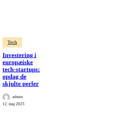
Investering
Tech
i
europæiske
Investering i
tech-
europæiske
startups:
tech-startups:
opdag
de
opdag de
skjulte
skjulte perler
perler
admin
12. maj 2025