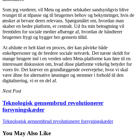
Som jeg vurderer, vil Meta og andre selskaber sandsynligvis blive
tvunget til at tilpasse sig til brugernes behov og bekymringer, hvis de
ønsker at bevare deres relevans. Spørgsmålet om, hvordan man
skaber en bedre platform, er centralt. Ud fra min betragtning vil
fremtiden for sociale medier afhænge af, hvordan de håndterer
brugernes frygt og bygger bro gennem tillid.
At afslutte er helt klart en proces, der kan påvirke både
enkeltpersoner og de bredere sociale netværk. Det næste skridt for
mange brugere ind i en verden uden Meta-platforme kan føre til en
interessant diskussion om, hvad disse platforme virkelig betyder for
vores liv. Det kræver en grundlæggende overvejelse, hvor vi skal
være åbne for alternative løsninger og stemmer i forhold til den
digitalisering, vi er en del af.
Next Post
Teknologisk gennembrud revolutionerer
forsyningskæder
Teknologisk gennembrud revolutionerer forsyningskæder
You May Also Like