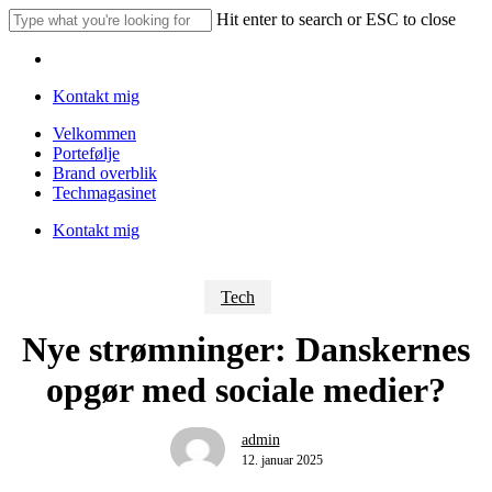
Skip
Hit enter to search or ESC to close
to
Close
main
Menu
Search
content
Kontakt mig
Menu
Velkommen
Portefølje
Brand overblik
Techmagasinet
Kontakt mig
Tech
Nye strømninger: Danskernes
opgør med sociale medier?
admin
12. januar 2025