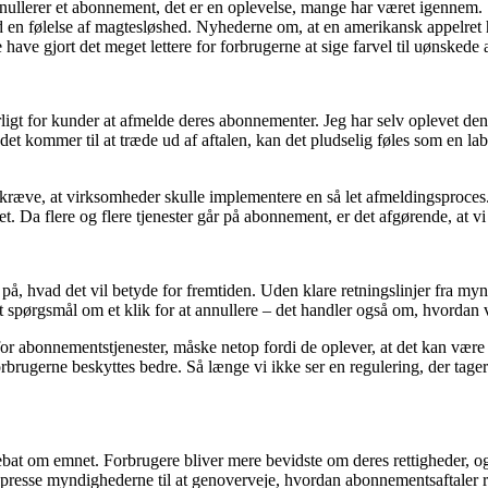
n annullerer et abonnement, det er en oplevelse, mange har været igennem
d en følelse af magtesløshed. Nyhederne om, at en amerikansk appelret
 have gjort det meget lettere for forbrugerne at sige farvel til uønskede
rligt for kunder at afmelde deres abonnementer. Jeg har selv oplevet de
det kommer til at træde ud af aftalen, kan det pludselig føles som en lab
 kræve, at virksomheder skulle implementere en så let afmeldingsproces.
et. Da flere og flere tjenester går på abonnement, er det afgørende, at v
 på, hvad det vil betyde for fremtiden. Uden klare retningslinjer fra my
r et spørgsmål om et klik for at annullere – det handler også om, hvorda
 abonnementstjenester, måske netop fordi de oplever, at det kan være 
 forbrugerne beskyttes bedre. Så længe vi ikke ser en regulering, der tag
 debat om emnet. Forbrugere bliver mere bevidste om deres rettigheder, og
an presse myndighederne til at genoverveje, hvordan abonnementsaftaler r