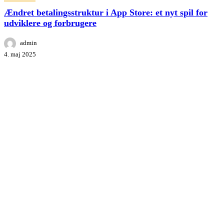
betalingsstruktur
i
Ændret betalingsstruktur i App Store: et nyt spil for
App
udviklere og forbrugere
Store:
et
admin
nyt
4. maj 2025
spil
for
udviklere
og
forbrugere