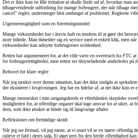
Det er ikke kun en lille irritation at skulle finde ud af, hvordan ma
tilbagevendende udfordring for mange forbrugere, der står tilbage me
cancel” regler, understreger blot omfanget af problemet. Reglerne ville
Uigennemsigtighed som en forretningsmodel
Mange virksomheder har i årevis haft en tendens til at gøre det besvæ
store billede. Man tilmelder sig en service med et enkelt klik, men når 
virksomheder kan udnytte forbrugernes uvidenhed.
Retten har argumenteret for, at det ville være en overreach fra FTC at
for forbrugerrettigheder, men retten ser tilsyneladende anderledes på d
Behovet for klare regler
Når jeg tænker over denne situation, kan det ikke undgås at spekulere
der eksisterer i lovgivningen. Jeg har en følelse af, at det ikke kun e
Mange mennesker i min omgangskreds er efterhånden skeptiske overfor
muligheden for, at offentlige organer skal tage ansvar for at sikre, at
dem, som ikke ønsker at binde sig til langvarige aftaler.
Refleksioner om fremtidige skridt
Når jeg ser fremad, vil jeg mene, at vi snart vil se en større offentlig
opleve et fald i deres salg. Et øget pres fra den brede offentlighed k