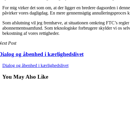
For mig virker det som om, at der ligger en bredere dagsorden i denne d
påvirker vores dagligdag. En mere gennemsigtig annulleringsproces ku
Som afslutning vil jeg fremhæve, at situationen omkring FTC’s regler er
abonnementssamfund. Som teknologiske forbrugere skylder vi os selv at
bekostning af vores rettigheder.
Next Post
Dialog og åbenhed i kærlighedslivet
Dialog og åbenhed i kærlighedslivet
You May Also Like