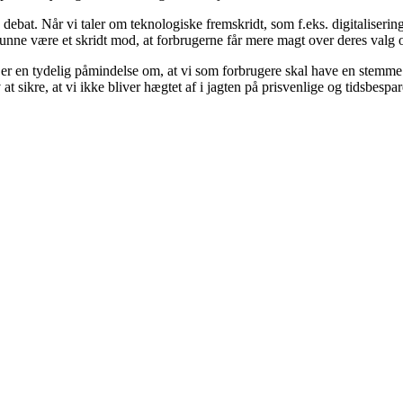
ebat. Når vi taler om teknologiske fremskridt, som f.eks. digitalisering
nne være et skridt mod, at forbrugerne får mere magt over deres valg o
 en tydelig påmindelse om, at vi som forbrugere skal have en stemme. Det
 sikre, at vi ikke bliver hægtet af i jagten på prisvenlige og tidsbesp