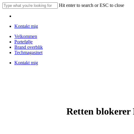
Skip
Hit enter to search or ESC to close
to
Close
main
Menu
Search
content
Kontakt mig
Menu
Velkommen
Portefølje
Brand overblik
Techmagasinet
Kontakt mig
Retten blokerer