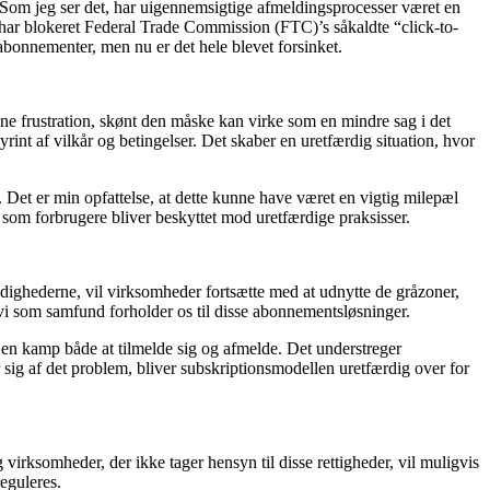
. Som jeg ser det, har uigennemsigtige afmeldingsprocesser været en
 har blokeret Federal Trade Commission (FTC)’s såkaldte “click-to-
 abonnementer, men nu er det hele blevet forsinket.
nne frustration, skønt den måske kan virke som en mindre sag i det
yrint af vilkår og betingelser. Det skaber en uretfærdig situation, hvor
 Det er min opfattelse, at dette kunne have været en vigtig milepæl
i som forbrugere bliver beskyttet mod uretfærdige praksisser.
ndighederne, vil virksomheder fortsætte med at udnytte de gråzoner,
n vi som samfund forholder os til disse abonnementsløsninger.
en kamp både at tilmelde sig og afmelde. Det understreger
er sig af det problem, bliver subskriptionsmodellen uretfærdig over for
 virksomheder, der ikke tager hensyn til disse rettigheder, vil muligvis
eguleres.