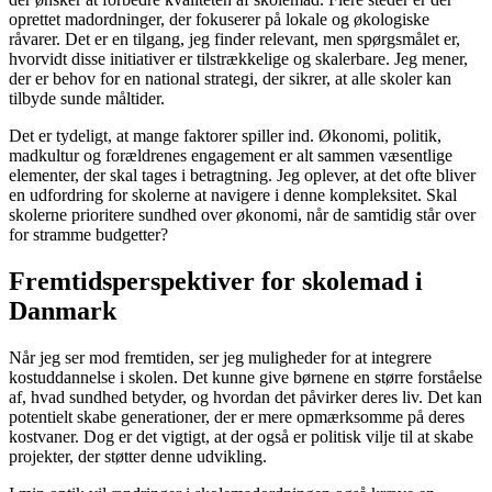
oprettet madordninger, der fokuserer på lokale og økologiske
råvarer. Det er en tilgang, jeg finder relevant, men spørgsmålet er,
hvorvidt disse initiativer er tilstrækkelige og skalerbare. Jeg mener,
der er behov for en national strategi, der sikrer, at alle skoler kan
tilbyde sunde måltider.
Det er tydeligt, at mange faktorer spiller ind. Økonomi, politik,
madkultur og forældrenes engagement er alt sammen væsentlige
elementer, der skal tages i betragtning. Jeg oplever, at det ofte bliver
en udfordring for skolerne at navigere i denne kompleksitet. Skal
skolerne prioritere sundhed over økonomi, når de samtidig står over
for stramme budgetter?
Fremtidsperspektiver for skolemad i
Danmark
Når jeg ser mod fremtiden, ser jeg muligheder for at integrere
kostuddannelse i skolen. Det kunne give børnene en større forståelse
af, hvad sundhed betyder, og hvordan det påvirker deres liv. Det kan
potentielt skabe generationer, der er mere opmærksomme på deres
kostvaner. Dog er det vigtigt, at der også er politisk vilje til at skabe
projekter, der støtter denne udvikling.