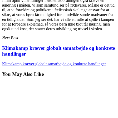
I min optik vil ændringer i skolemadordningen også kræve en
ændring i måden, vi som samfund ser på fødevarer. Måske er det tid
til, at vi forældre og politikere i fællesskab skal tage ansvar for at
sikre, at vores børn får mulighed for at udvikle sunde madvaner fra
en tidlig alder. Som jeg ser det, har vi alle en rolle at spille i kampen
for at forbedre skolemad, så vores børn ikke blot får næring, men
også sund kost, der støtter deres udvikling og trivsel i skolen.
Next Post
Klimakamp kræver globalt samarbejde og konkrete
handlinger
Klimakamp kræver globalt samarbejde og konkrete handlinger
You May Also Like