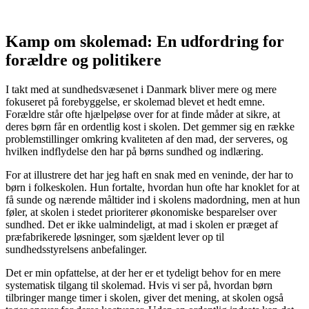
Kamp om skolemad: En udfordring for
forældre og politikere
I takt med at sundhedsvæsenet i Danmark bliver mere og mere
fokuseret på forebyggelse, er skolemad blevet et hedt emne.
Forældre står ofte hjælpeløse over for at finde måder at sikre, at
deres børn får en ordentlig kost i skolen. Det gemmer sig en række
problemstillinger omkring kvaliteten af den mad, der serveres, og
hvilken indflydelse den har på børns sundhed og indlæring.
For at illustrere det har jeg haft en snak med en veninde, der har to
børn i folkeskolen. Hun fortalte, hvordan hun ofte har knoklet for at
få sunde og nærende måltider ind i skolens madordning, men at hun
føler, at skolen i stedet prioriterer økonomiske besparelser over
sundhed. Det er ikke ualmindeligt, at mad i skolen er præget af
præfabrikerede løsninger, som sjældent lever op til
sundhedsstyrelsens anbefalinger.
Det er min opfattelse, at der her er et tydeligt behov for en mere
systematisk tilgang til skolemad. Hvis vi ser på, hvordan børn
tilbringer mange timer i skolen, giver det mening, at skolen også