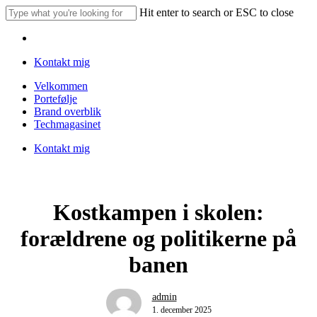
Skip
Hit enter to search or ESC to close
to
Close
main
Menu
Search
content
Kontakt mig
Menu
Velkommen
Portefølje
Brand overblik
Techmagasinet
Kontakt mig
Kostkampen i skolen:
forældrene og politikerne på
banen
admin
1. december 2025