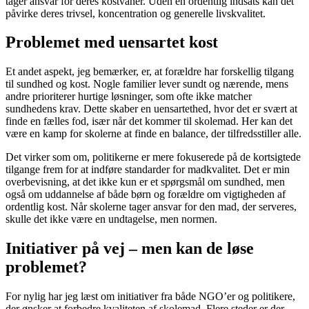
tager ansvar for deres kostvaner. Uden en ordentlig indsats kan det
påvirke deres trivsel, koncentration og generelle livskvalitet.
Problemet med uensartet kost
Et andet aspekt, jeg bemærker, er, at forældre har forskellig tilgang
til sundhed og kost. Nogle familier lever sundt og nærende, mens
andre prioriterer hurtige løsninger, som ofte ikke matcher
sundhedens krav. Dette skaber en uensartethed, hvor det er svært at
finde en fælles fod, især når det kommer til skolemad. Her kan det
være en kamp for skolerne at finde en balance, der tilfredsstiller alle.
Det virker som om, politikerne er mere fokuserede på de kortsigtede
tilgange frem for at indføre standarder for madkvalitet. Det er min
overbevisning, at det ikke kun er et spørgsmål om sundhed, men
også om uddannelse af både børn og forældre om vigtigheden af
ordentlig kost. Når skolerne tager ansvar for den mad, der serveres,
skulle det ikke være en undtagelse, men normen.
Initiativer på vej – men kan de løse
problemet?
For nylig har jeg læst om initiativer fra både NGO’er og politikere,
der ønsker at forbedre kvaliteten af skolemad. Flere steder er der