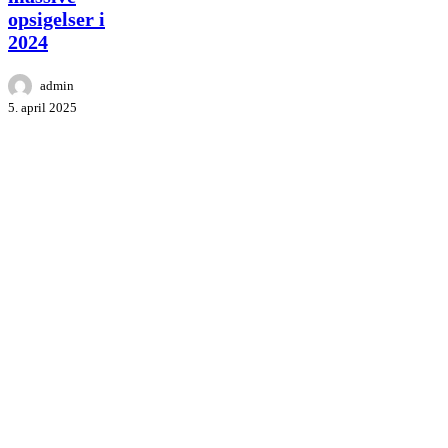
i
opsigelser i
2024
2024
admin
5. april 2025