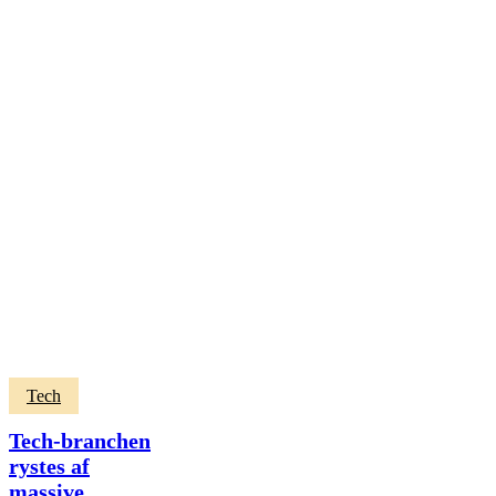
Tech-
Tech
branchen
rystes
Tech-branchen
af
rystes af
massive
massive
opsigelser