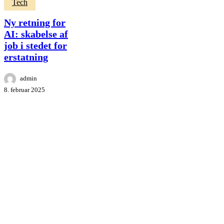
Ny
Tech
retning
for
Ny retning for
AI:
AI: skabelse af
skabelse
job i stedet for
af
job
erstatning
i
stedet
admin
for
8. februar 2025
erstatning